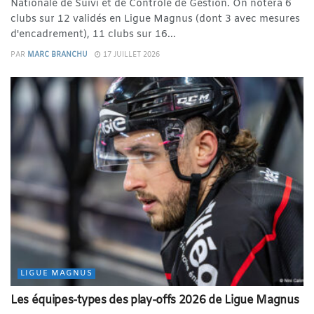
Nationale de Suivi et de Contrôle de Gestion. On notera 6
clubs sur 12 validés en Ligue Magnus (dont 3 avec mesures
d'encadrement), 11 clubs sur 16...
PAR
MARC BRANCHU
17 JUILLET 2026
LIGUE MAGNUS
Les équipes-types des play-offs 2026 de Ligue Magnus