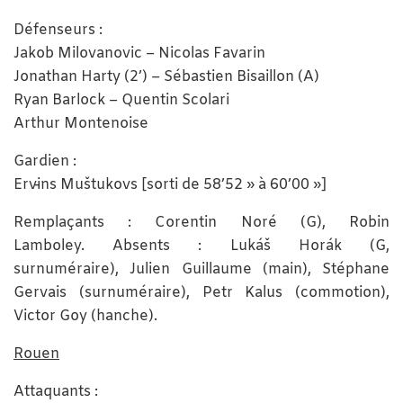
Défenseurs :
Jakob Milovanovic – Nicolas Favarin
Jonathan Harty (2’) – Sébastien Bisaillon (A)
Ryan Barlock – Quentin Scolari
Arthur Montenoise
Gardien :
Ervīns Muštukovs [sorti de 58’52 » à 60’00 »]
Remplaçants : Corentin Noré (G), Robin
Lamboley. Absents :
Lukáš Horák (G,
surnuméraire),
Julien Guillaume (main), Stéphane
Gervais (surnuméraire), Petr Kalus (commotion),
Victor Goy (hanche).
Rouen
Attaquants :