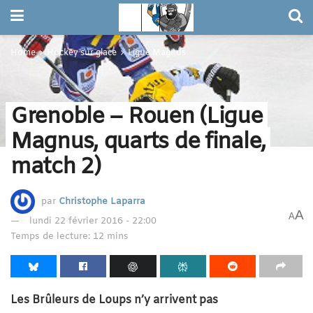
Home
Hockey sur glace
Ligue Magnus
Grenoble – Rouen (Ligue
Magnus, quarts de finale,
match 2)
par
Christophe Laparra
A
A
lundi 22 février 2016 - 22:00
Temps de lecture: 12 mins
Les Brûleurs de Loups n’y arrivent pas