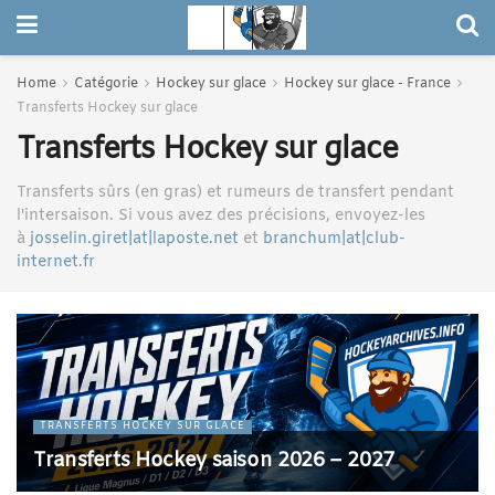
Home
Catégorie
Hockey sur glace
Hockey sur glace - France
Transferts Hockey sur glace
Transferts Hockey sur glace
Transferts sûrs (en gras) et rumeurs de transfert pendant
l'intersaison. Si vous avez des précisions, envoyez-les
à
josselin.giret|at|laposte.net
et
branchum|at|club-
internet.fr
TRANSFERTS HOCKEY SUR GLACE
Transferts Hockey saison 2026 – 2027