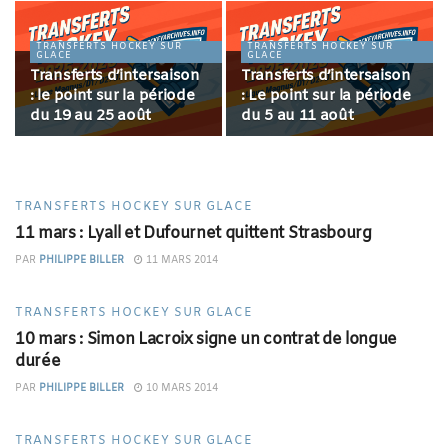
TRANSFERTS HOCKEY SUR
TRANSFERTS HOCKEY SUR GLACE
TRANSFERTS HOCKEY SUR
GLACE
GLACE
Transferts d’intersaison
Transferts d’intersaison
14 mars : Stéphane Gros pour une sixième
: le point sur la période
: Le point sur la période
saison
du 19 au 25 août
du 5 au 11 août
PAR
PHILIPPE BILLER
14 MARS 2014
TRANSFERTS HOCKEY SUR GLACE
11 mars : Lyall et Dufournet quittent Strasbourg
PAR
PHILIPPE BILLER
11 MARS 2014
TRANSFERTS HOCKEY SUR GLACE
10 mars : Simon Lacroix signe un contrat de longue
durée
PAR
PHILIPPE BILLER
10 MARS 2014
TRANSFERTS HOCKEY SUR GLACE