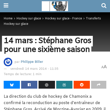
Home
Hockey sur glace
Hockey sur glace - France
Transferts
Hockey sur glace
14 mars : Stéphane Gros
pour une sixième saison
par
Philippe Biller
A
A
vendredi 14 mars 2014 - 11:35
Temps de lecture: 1 min
La direction du club de hockey de Chamonix a
confirmé la reconduction au poste d’entraîneur de
Stéphane Gros. Arrivé de Morzine-Avoriaz en 2009, il