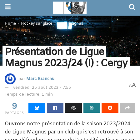
Home
Hockey sur glace
Ligue Magnus
Présentation de Ligue
Magnus 2023/24 (I) : Cergy
par
Marc Branchu
A
A
vendredi 25 août 2023 - 7:55
Temps de lecture: 1 min
9
PARTAGES
Ouvrons notre présentation de la saison 2023/2024
de Ligue Magnus par un club qui s’est retrouvé à son