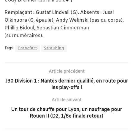
Cody Brenner [sorti à 58’04″]
Remplaçant : Gustaf Lindvall (G). Absents : Jussi
Olkinuora (G, épaule), Andy Welinski (bas du corps),
Phillip Bidoul, Sebastian Cimmerman
(surnuméraires).
Tags:
Francfort
Straubing
Article précédent
J30 Division 1 : Nantes dernier qualifié, en route pour
les play-offs !
Article suivant
Un tour de chauffe pour Lyon, un naufrage pour
Rouen II (D2, 1/8e finale retour)