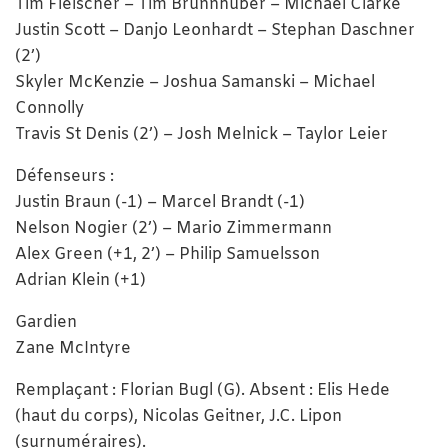
Tim Fleischer – Tim Brunnhuber – Michael Clarke
Justin Scott – Danjo Leonhardt – Stephan Daschner
(2’)
Skyler McKenzie – Joshua Samanski – Michael
Connolly
Travis St Denis (2’) – Josh Melnick – Taylor Leier
Défenseurs :
Justin Braun (-1) – Marcel Brandt (-1)
Nelson Nogier (2’) – Mario Zimmermann
Alex Green (+1, 2’) – Philip Samuelsson
Adrian Klein (+1)
Gardien
Zane McIntyre
Remplaçant : Florian Bugl (G). Absent : Elis Hede
(haut du corps), Nicolas Geitner, J.C. Lipon
(surnuméraires).