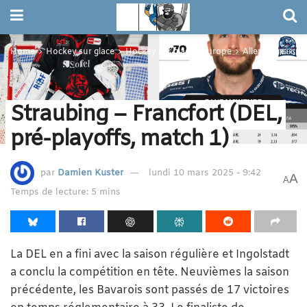
Home
Hockey sur glace
Hockey sur glace - Europe
Allemagne
Straubing – Francfort (DEL,
pré-playoffs, match 1)
par
Damien Kuster
lundi 10 mars 2025 - 9:42
A
A
Temps de lecture: 5 mins
La DEL en a fini avec la saison régulière et Ingolstadt
a conclu la compétition en tête. Neuvièmes la saison
précédente, les Bavarois sont passés de 17 victoires