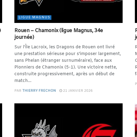
LIGUE MAGNUS
)
Rouen – Chamonix (ligue Magnus, 34e
journée)
Sur l'Île Lacroix, les Dragons de Rouen ont livré
R
une prestation sérieuse pour s'imposer largement,
M
sans Phelan (étranger surnuméraire), face aux
Pionniers de Chamonix (5-1). Une victoire nette,
R
construite progressivement, après un début de
f
match...
PAR
THIERRY FRECHON
21 JANVIER 2026