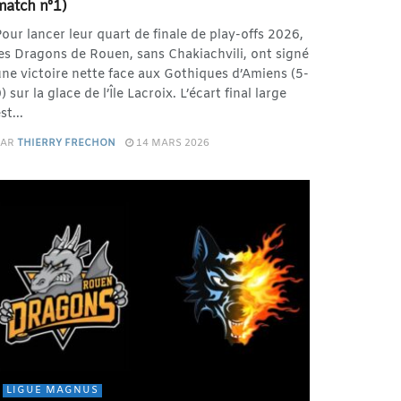
match n°1)
our lancer leur quart de finale de play-offs 2026,
es Dragons de Rouen, sans Chakiachvili, ont signé
ne victoire nette face aux Gothiques d’Amiens (5-
) sur la glace de l’Île Lacroix. L’écart final large
st...
PAR
THIERRY FRECHON
14 MARS 2026
LIGUE MAGNUS