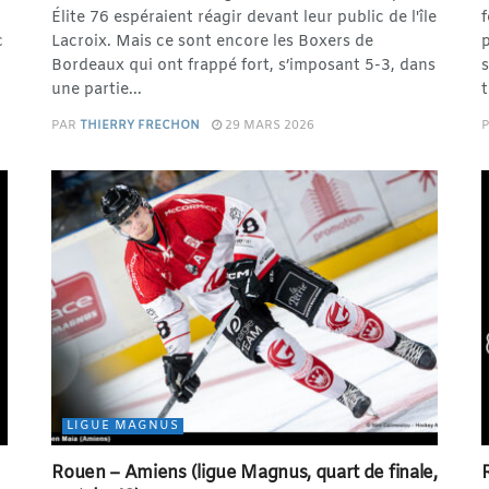
Élite 76 espéraient réagir devant leur public de l'île
f
c
Lacroix. Mais ce sont encore les Boxers de
p
Bordeaux qui ont frappé fort, s’imposant 5-3, dans
s
une partie...
t
PAR
THIERRY FRECHON
29 MARS 2026
LIGUE MAGNUS
Rouen – Amiens (ligue Magnus, quart de finale,