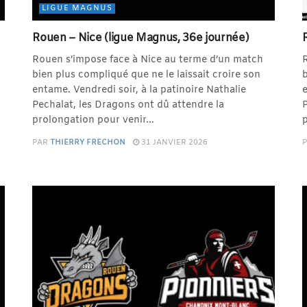
LIGUE MAGNUS
Rouen – Nice (ligue Magnus, 36e journée)
Rouen s’impose face à Nice au terme d’un match
R
bien plus compliqué que ne le laissait croire son
b
entame. Vendredi soir, à la patinoire Nathalie
e
Pechalat, les Dragons ont dû attendre la
P
s
prolongation pour venir...
p
PAR
THIERRY FRECHON
31 JANVIER 2026