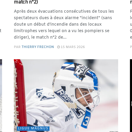
match n°2)
Après deux évacuations consécutives de tous les
P
spectateurs dues à deux alarme "incident" (sans
l
doute un début d'incendie dans des locaux
u
t
limitrophes vers lequel on a vu les pompiers se
0
diriger), le match n°2 de...
e
PAR
THIERRY FRECHON
15 MARS 2026
LIGUE MAGNUS