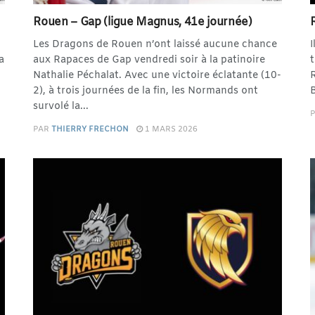
Rouen – Gap (ligue Magnus, 41e journée)
Les Dragons de Rouen n’ont laissé aucune chance
I
a
aux Rapaces de Gap vendredi soir à la patinoire
t
Nathalie Péchalat. Avec une victoire éclatante (10-
R
2), à trois journées de la fin, les Normands ont
B
survolé la...
PAR
THIERRY FRECHON
1 MARS 2026