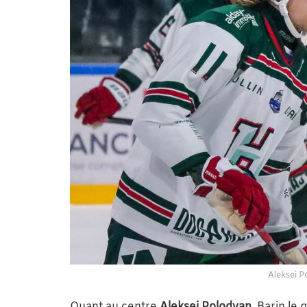
Aleksei 
Quant au centre
Aleksei Polodyan
, Barin le