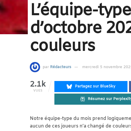
L’équipe-typ
d’octobre 20
couleurs
par
Rédacteurs
mercredi 5 novembre 2025
2.1k
Partagez sur BlueSky
VUES
Résumez sur Perplexit
Notre équipe-type du mois prend logiquement
aucun de ces joueurs n’a changé de couleurs à