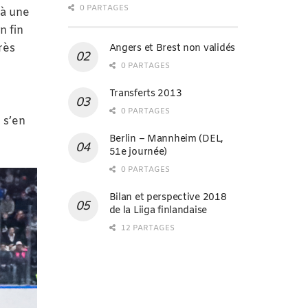
0 PARTAGES
 à une
n fin
rès
Angers et Brest non validés
0 PARTAGES
Transferts 2013
0 PARTAGES
 s’en
Berlin – Mannheim (DEL,
51e journée)
0 PARTAGES
Bilan et perspective 2018
de la Liiga finlandaise
12 PARTAGES