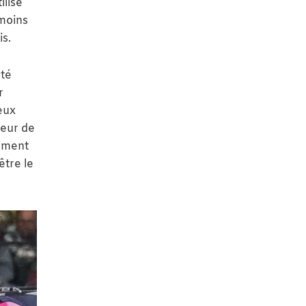
ilisé
 moins
is.
nté
r
eux
teur de
lement
être le