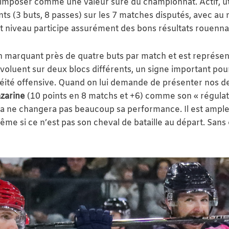
imposer comme une valeur sûre du championnat. Actif, ut
oints (3 buts, 8 passes) sur les 7 matches disputés, avec au
ut niveau participe assurément des bons résultats rouenna
n marquant près de quatre buts par match et est représe
voluent sur deux blocs différents, un signe important pou
éité offensive. Quand on lui demande de présenter nos d
zarine
(10 points en 8 matchs et +6) comme son « régula
cela ne changera pas beaucoup sa performance. Il est amp
me si ce n’est pas son cheval de bataille au départ. Sans 