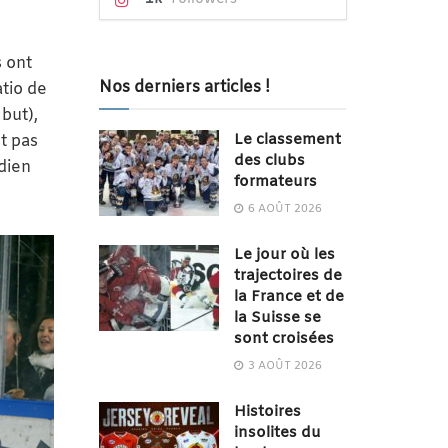
ls ont
Nos derniers articles !
atio de
 but),
Le classement
t pas
des clubs
rdien
formateurs
6 AOÛT 2026
Le jour où les
trajectoires de
la France et de
la Suisse se
sont croisées
3 AOÛT 2026
Histoires
insolites du