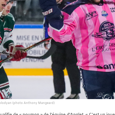
Polodyan (photo Anthony Mangeard)
 qualifie de « poumon » de l’équipe d’Anglet. « C’est un jou