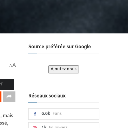
Source préférée sur Google
A
A
Ajoutez nous
PT
Réseaux sociaux
6.6k
Fans
, mais
ssé,
1k
Followers