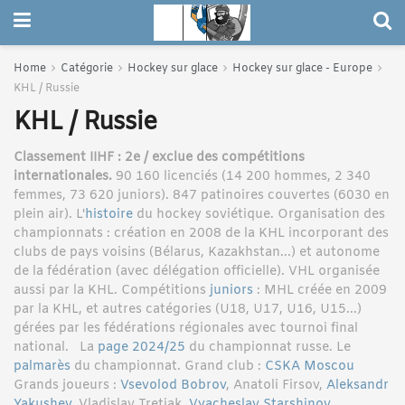
Home
Catégorie
Hockey sur glace
Hockey sur glace - Europe
KHL / Russie
KHL / Russie
Classement IIHF : 2e / exclue des compétitions
internationales.
90 160 licenciés (14 200 hommes, 2 340
femmes, 73 620 juniors). 847 patinoires couvertes (6030 en
plein air). L'
histoire
du hockey soviétique. Organisation des
championnats : création en 2008 de la KHL incorporant des
clubs de pays voisins (Bélarus, Kazakhstan...) et autonome
de la fédération (avec délégation officielle). VHL organisée
aussi par la KHL. Compétitions
juniors
: MHL créée en 2009
par la KHL, et autres catégories (U18, U17, U16, U15...)
gérées par les fédérations régionales avec tournoi final
national. La
page 2024/25
du championnat russe. Le
palmarès
du championnat. Grand club :
CSKA Moscou
Grands joueurs :
Vsevolod Bobrov
, Anatoli Firsov,
Aleksandr
Yakushev
, Vladislav Tretiak,
Vyacheslav Starshinov
,