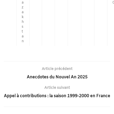
a
z
a
k
h
s
t
a
n
Article précédent
Anecdotes du Nouvel An 2025
Article suivant
Appel à contributions : la saison 1999-2000 en France