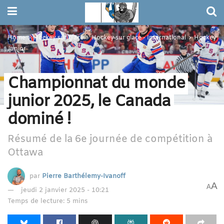
Home
Hockey sur glace
Hockey sur glace - International
Hockey
Junior
Championnat du monde
junior 2025, le Canada
dominé !
Résumé de la 6e journée de compétition à
Ottawa
par
Pierre Barthélemy-Ivanoff
A
A
jeudi 2 janvier 2025 - 10:21
Temps de lecture: 5 mins