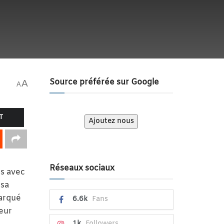
Source préférée sur Google
A
A
T
Ajoutez nous
Réseaux sociaux
ps avec
 sa
marqué
6.6k
Fans
ieur
1k
Followers