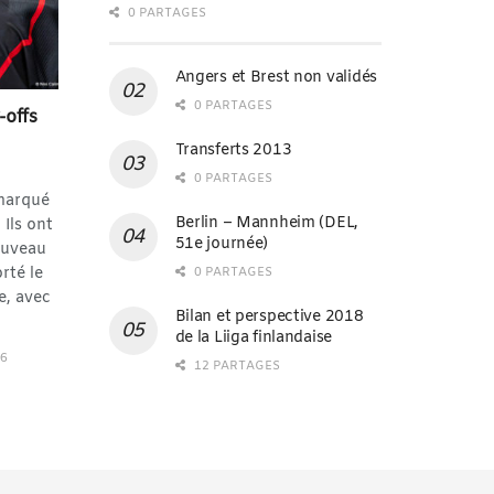
0 PARTAGES
Angers et Brest non validés
0 PARTAGES
-offs
Transferts 2013
0 PARTAGES
marqué
Berlin – Mannheim (DEL,
 Ils ont
51e journée)
ouveau
rté le
0 PARTAGES
e, avec
Bilan et perspective 2018
de la Liiga finlandaise
26
12 PARTAGES