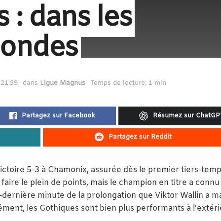
 : dans les
condes
 21:59
dans
Ligue Magnus
Temps de lecture: 1 min
Partagez sur Facebook
Résumez sur ChatGP
Partagez sur Reddit
victoire 5-3 à Chamonix, assurée dès le premier tiers-tem
aire le plein de points, mais le champion en titre a connu
nt-dernière minute de la prolongation que Viktor Wallin a 
ément, les Gothiques sont bien plus performants à l’extér