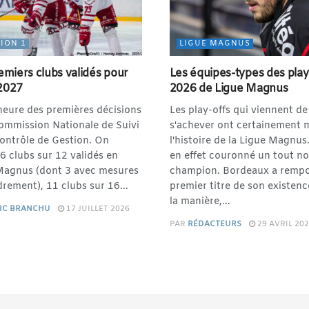
SION 1
LIGUE MAGNUS
emiers clubs validés pour
Les équipes-types des play
2027
2026 de Ligue Magnus
'heure des premières décisions
Les play-offs qui viennent de
Commission Nationale de Suivi
s'achever ont certainement 
Contrôle de Gestion. On
l'histoire de la Ligue Magnus.
6 clubs sur 12 validés en
en effet couronné un tout n
Magnus (dont 3 avec mesures
champion. Bordeaux a rempo
rement), 11 clubs sur 16...
premier titre de son existenc
la manière,...
RC BRANCHU
17 JUILLET 2026
PAR
RÉDACTEURS
29 AVRIL 20