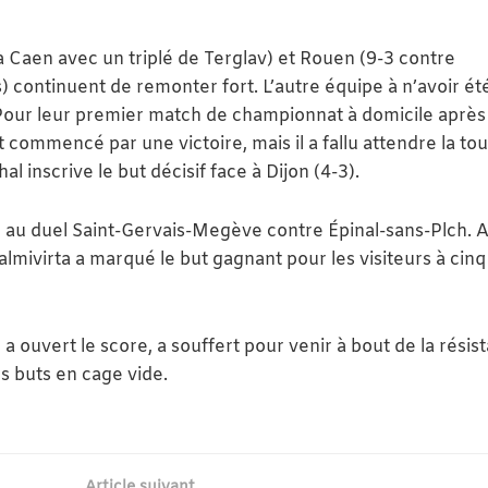
 à Caen avec un triplé de Terglav) et Rouen (9-3 contre
 continuent de remonter fort. L’autre équipe à n’avoir ét
 Pour leur premier match de championnat à domicile après 
 commencé par une victoire, mais il a fallu attendre la to
inscrive le but décisif face à Dijon (4-3).
e au duel Saint-Gervais-Megève contre Épinal-sans-Plch. 
almivirta a marqué le but gagnant pour les visiteurs à cinq
p a ouvert le score, a souffert pour venir à bout de la résis
rs buts en cage vide.
Article suivant