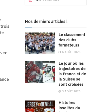
é
Nos derniers articles !
trois
ute
Le classement
des clubs
formateurs
6 AOÛT 2026
Avec
Le jour où les
trajectoires de
la France et de
la Suisse se
tance
sont croisées
3 AOÛT 2026
Histoires
insolites du