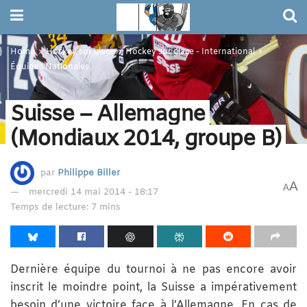
Home
Hockey sur glace
Hockey sur glace - International
Équipes Nationales
Suisse – Allemagne
(Mondiaux 2014, groupe B)
par
Philippe Biller
A
A
mercredi 14 mai 2014 - 18:17
Temps de lecture: 7 mins
Dernière équipe du tournoi à ne pas encore avoir
inscrit le moindre point, la Suisse a impérativement
besoin d’une victoire face à l’Allemagne. En cas de