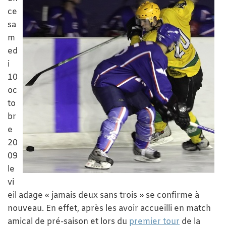
ce
sa
m
ed
i
10
oc
to
br
e
20
09
le
vi
eil adage « jamais deux sans trois » se confirme à
nouveau. En effet, après les avoir accueilli en match
amical de pré-saison et lors du
premier tour
de la