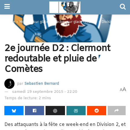
Home
Hockey sur glace
Hockey sur glace - France
Division 2
2e journée D2 : Clermont
redoutable et pluie de
Comètes
par
Sebastien Bernard
A
A
samedi 19 septembre 2015 - 22:20
Temps de lecture: 2 mins
Des attaquants à la fête ce week-end en Division 2, et