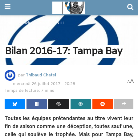
Home
Hockey sur glace
NHL
Bilan 2016-17: Tampa Bay
par
Thibaud Chatel
A
A
mercredi 26 juillet 2017 - 20:28
Temps de lecture: 7 mins
Toutes les équipes prétendantes au titre vivent leur
fin de saison comme une déception, toutes sauf une,
celle qui soulève le trophée. Mais pour Tampa Bay,