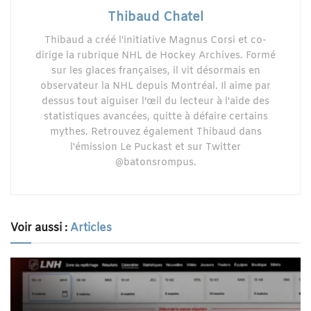
Thibaud Chatel
Thibaud a créé l'initiative Magnus Corsi et co-
dirige la rubrique NHL de Hockey Archives. Formé
sur les glaces françaises, il vit désormais en
observateur la NHL depuis Montréal. Il aime par
dessus tout aiguiser l’œil du lecteur à l'aide des
statistiques avancées, quitte à défaire certains
mythes. Retrouvez également Thibaud dans
l'émission Le Puckast et sur Twitter
@batonsrompus.
Voir aussi :
Articles