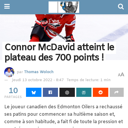
Home
Hockey sur glace
NHL
Connor McDavid atteint le
plateau des 700 points !
par
Thomas Woloch
A
A
jeudi 13 octobre 2022 - 8:47
Temps de lecture: 1 min
10
PARTAGES
Le joueur canadien des Edmonton Oilers a rechaussé
ses patins pour commencer sa huitième saison et,
comme à son habitude, a fait fi de toute la pression et