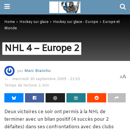
Home
Hockey sur glace
Hockey sur glace - Europe
Europe et
Monde
NHL 4 – Europe 2
par
Marc Branchu
A
A
mercredi 30 septembre 2009 - 21:53
Temps de lecture: 1 min
Deux victoires ce soir ont permis à la NHL de
terminer avec un bilan positif (4 succès pour 2
défaites) dans ses confrontations avec des clubs