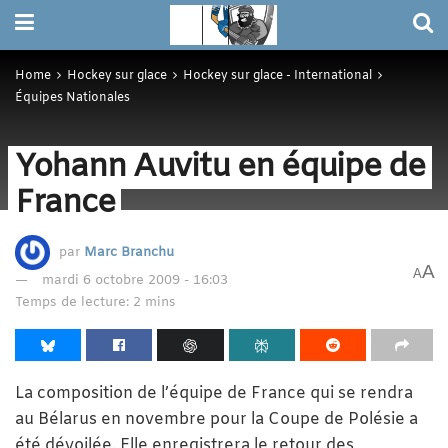
Home
Hockey sur glace
Hockey sur glace - International
Équipes Nationales
Yohann Auvitu en équipe de
France
par
Marc Branchu
A
A
mardi 6 octobre 2009 - 16:03
Temps de lecture: 2 mins
La composition de l’équipe de France qui se rendra
au Bélarus en novembre pour la Coupe de Polésie a
été dévoilée. Elle enregistrera le retour des