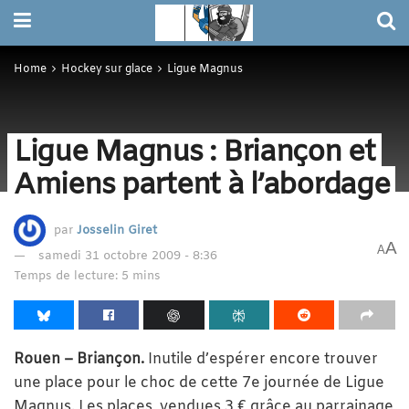
Home
Hockey sur glace
Ligue Magnus
Ligue Magnus : Briançon et
Amiens partent à l’abordage
par
Josselin Giret
A
A
samedi 31 octobre 2009 - 8:36
Temps de lecture: 5 mins
Rouen – Briançon.
Inutile d’espérer encore trouver
une place pour le choc de cette 7e journée de Ligue
Magnus. Les places, vendues 3 € grâce au parrainage