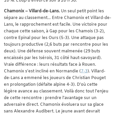
10 %. Coup d’envoi ce soir à 20 h 30.
Chamonix – Villard-de-Lans.
Un seul petit point les
sépare au classement… Entre Chamonix et Villard-de-
Lans, le rapprochement est facile. Une victoire pour
chaque cette saison, à Gap pour les Chamois (3-2),
contre Epinal pour les Ours (5-3). Une attaque pas
toujours productive (2,6 buts par rencontre pour les
deux). Une défense souvent malmenée (29 buts
encaissés par les Isérois, 31 côté haut-savoyard).
Vraie différence : leurs résultats face à Rouen.
Chamonix s’est incliné en Normandie (
7-3
). Villard-
de-Lans a emmené les joueurs de Christian Pouget
en prolongation (défaite alpine 4-3). D’où cette
légère avance au classement. Voilà donc tout l’enjeu
de cette rencontre : prendre l’avantage sur un
adversaire direct. Chamonix évoluera sur sa glace
sans Alexandre Audibert. Le jeune avant devrait