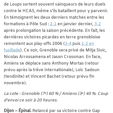
de Loups sortent souvent vainqueurs de leurs duels
contre le HCAS, même s’ils bataillent pour y parvenir.
En témoignent les deux derniers matches entre les
formations à Pôle Sud :
2-1
en janvier dernier,
3-2
après prolongation la saison précédente. En fait, les
dernières victoires picardes en terre grenobloise
remontent aux play-offs 2006 (
3-4
puis
1-2 en
fusillade
). Ce soir, Grenoble sera privé de Mitja Sivic,
Nicolas Arrossamena et Jason Crossman. En face,
Amiens se déplace sans Anthony Mortas (retour
prévu après la trêve internationale), Loïc Sadoun
(tendinite) et Vincent Bachet (retour prévu fin
novembre).
La cote : Grenoble (7
) 60 % / Amiens (3
) 40 %. Coup
e
e
d’envoi ce soir à 20 heures.
Dijon – Épinal.
Relancé par sa victoire contre Gap