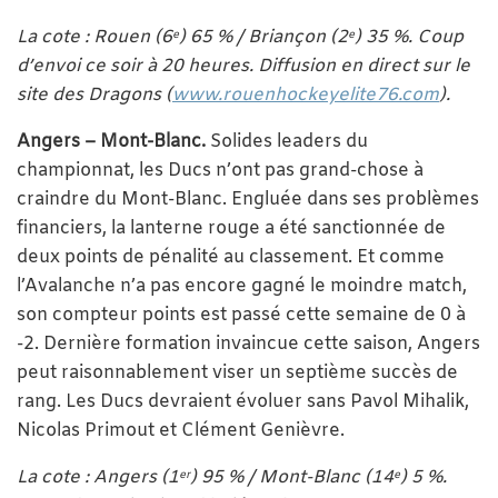
La cote : Rouen (6
) 65 % / Briançon (2
) 35 %. Coup
e
e
d’envoi ce soir à 20 heures. Diffusion en direct sur le
site des Dragons (
www.rouenhockeyelite76.com
).
Angers – Mont-Blanc.
Solides leaders du
championnat, les Ducs n’ont pas grand-chose à
craindre du Mont-Blanc. Engluée dans ses problèmes
financiers, la lanterne rouge a été sanctionnée de
deux points de pénalité au classement. Et comme
l’Avalanche n’a pas encore gagné le moindre match,
son compteur points est passé cette semaine de 0 à
-2. Dernière formation invaincue cette saison, Angers
peut raisonnablement viser un septième succès de
rang. Les Ducs devraient évoluer sans Pavol Mihalik,
Nicolas Primout et Clément Genièvre.
La cote : Angers (1
) 95 % / Mont-Blanc (14
) 5 %.
er
e