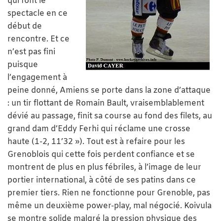
qui font le
spectacle en ce
début de
rencontre. Et ce
n’est pas fini
puisque
l’engagement à
peine donné, Amiens se porte dans la zone d’attaque
: un tir flottant de Romain Bault, vraisemblablement
dévié au passage, finit sa course au fond des filets, au
grand dam d’Eddy Ferhi qui réclame une crosse
haute (1-2, 11’32 »). Tout est à refaire pour les
Grenoblois qui cette fois perdent confiance et se
montrent de plus en plus fébriles, à l’image de leur
portier international, à côté de ses patins dans ce
premier tiers. Rien ne fonctionne pour Grenoble, pas
même un deuxième power-play, mal négocié. Koivula
se montre solide malgré la pression physique des