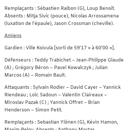
Remplaçants : Sébastien Raibon (G), Loup Benoît.
Absents : Mitja Sivic (pouce), Nicolas Arrossamena
(luxation de l’épaule), Jason Crossman (cheville).
Amiens
Gardien : Ville Koivula [sorti de 59’17 » à 60’00 »].
Défenseurs : Teddy Trabichet – Jean-Philippe Glaude
(A) ; Grégory Béron – Pavel Kowalczyk ; Julian
Marcos (A) – Romain Bault.
Attaquants : Sylvain Rodier – David Cayer – Yannick
Riendeau ; Loïc Sadoun – Valentin Claireaux –
Miroslav Pazak (C) ; Yannick Offret – Brian
Henderson – Simon Petit.
Remplaçants : Sebastian Ylönen (G), Kévin Hamon,
Maxim Belov. Absents : Anthony Mortas