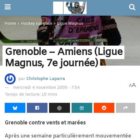
Home
Hockey sur glace
Ligue Magnus
Grenoble – Amiens (Ligue
Magnus, 7e journée)
par
Christophe Laparra
A
A
mercredi 4 novembre 2009 - 7:54
Temps de lecture: 10 mins
Grenoble contre vents et marées
Après une semaine particulièrement mouvementée