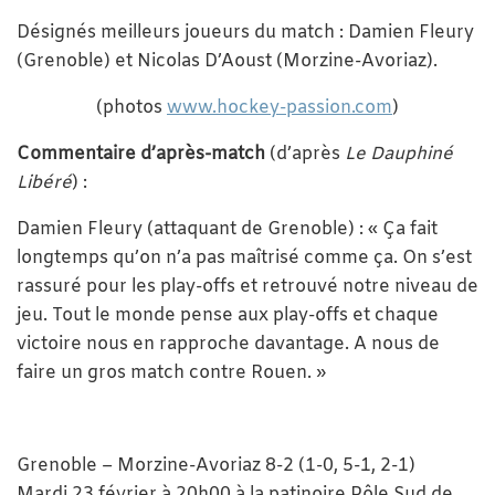
Désignés meilleurs joueurs du match : Damien Fleury
(Grenoble) et Nicolas D’Aoust (Morzine-Avoriaz).
(photos
www.hockey-passion.com
)
Commentaire d’après-match
(d’après
Le Dauphiné
Libéré
) :
Damien Fleury (attaquant de Grenoble) : « Ça fait
longtemps qu’on n’a pas maîtrisé comme ça. On s’est
rassuré pour les play-offs et retrouvé notre niveau de
jeu. Tout le monde pense aux play-offs et chaque
victoire nous en rapproche davantage. A nous de
faire un gros match contre Rouen. »
Grenoble – Morzine-Avoriaz 8-2 (1-0, 5-1, 2-1)
Mardi 23 février à 20h00 à la patinoire Pôle Sud de