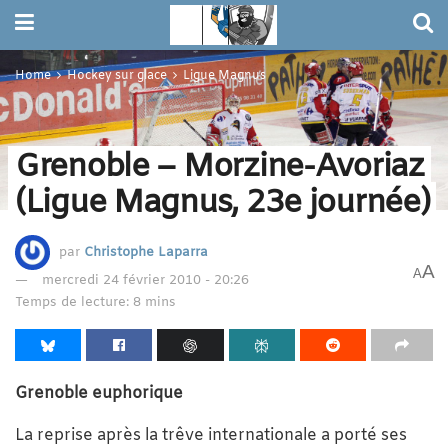
Home
Hockey sur glace
Ligue Magnus
Grenoble – Morzine-Avoriaz
(Ligue Magnus, 23e journée)
par
Christophe Laparra
A
A
mercredi 24 février 2010 - 20:26
Temps de lecture: 8 mins
Grenoble euphorique
La reprise après la trêve internationale a porté ses