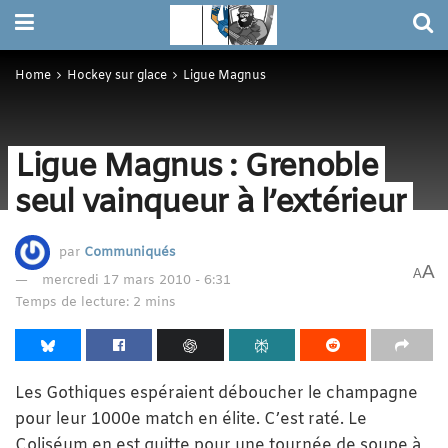
Home
Hockey sur glace
Ligue Magnus
Ligue Magnus : Grenoble
seul vainqueur à l’extérieur
par
Communiqués
A
A
mercredi 17 mars 2010 - 6:31
Temps de lecture: 2 mins
Les Gothiques espéraient déboucher le champagne
pour leur 1000e match en élite. C’est raté. Le
Coliséum en est quitte pour une tournée de soupe à