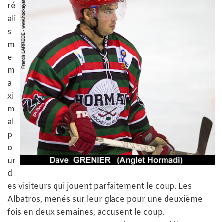
ré
ali
s
m
e
m
a
xi
m
al
p
o
ur
d
es visiteurs qui jouent parfaitement le coup. Les
Albatros, menés sur leur glace pour une deuxième
fois en deux semaines, accusent le coup.