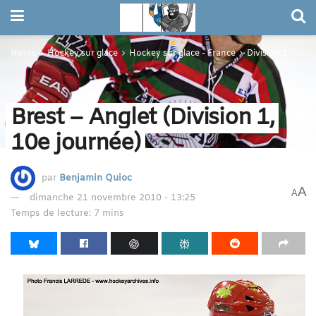
Home
Hockey sur glace
Hockey sur glace - France
Division 1
Brest – Anglet (Division 1,
10e journée)
par
Benjamin Quioc
A
A
dimanche 21 novembre 2010 - 13:25
Temps de lecture: 7 mins