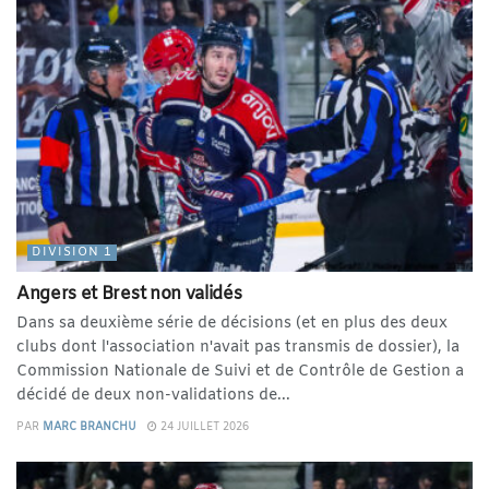
DIVISION 1
Angers et Brest non validés
Dans sa deuxième série de décisions (et en plus des deux
clubs dont l'association n'avait pas transmis de dossier), la
Commission Nationale de Suivi et de Contrôle de Gestion a
décidé de deux non-validations de...
PAR
MARC BRANCHU
24 JUILLET 2026