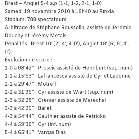
Brest – Anglet 5-4 a.p (1-1, 1-2, 2-1, 1-0)
Samedi 19 novembre 2010 à 18h40 au Rïnkla
Stadium. 788 spectateurs.
Arbitrage de Stéphane Rousselin, assisté de Jérémie
Douchy et Jérémy Metais.
Pénalités : Brest 10′ (2′, 4’, 4′,0’), Anglet 18′ (6′, 8′, 4’,
0’).
Évolution du score :
1-0 à 08’42’’ : Prosvic assisté de Hennbert (sup. num)
1-1 à 15’53’’ : Lafrancesca assisté de Cyr et Ladonne
2-1 à 29’47’’ : Motreff
2-2 à 31’35’’ : Cyr assisté de Wiart (sup. num)
2-3 à 32’28’’ : Grenier assisté de Maréchal
3-3 à 42’25’’ : Ballet
4-3 à 54’44’’ : Gauthier assisté de Petricko
4-4 à 59’38’’ : Cyr (inf. num)
5-4 à 65’41’’ : Vargas Dias