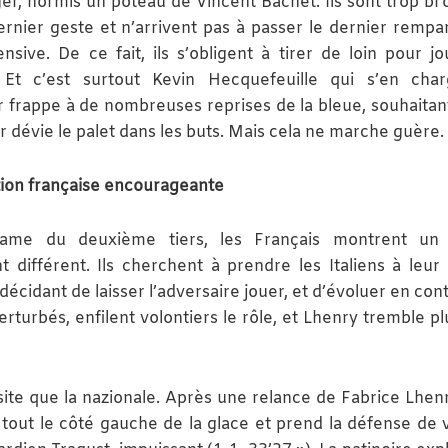
er, hormis un poteau de Vincent Bachet. Ils sont trop bro
ernier geste et n’arrivent pas à passer le dernier rempar
ensive. De ce fait, ils s’obligent à tirer de loin pour jo
 Et c’est surtout Kevin Hecquefeuille qui s’en cha
 frappe à de nombreuses reprises de la bleue, souhaitan
r dévie le palet dans les buts. Mais cela ne marche guère.
ion française encourageante
tame du deuxième tiers, les Français montrent un 
t différent. Ils cherchent à prendre les Italiens à leur
décidant de laisser l’adversaire jouer, et d’évoluer en con
perturbés, enfilent volontiers le rôle, et Lhenry tremble p
te que la nazionale. Après une relance de Fabrice Lhen
tout le côté gauche de la glace et prend la défense de v