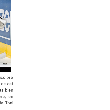
icolore
 de cet
as bien
ore, en
de Toni