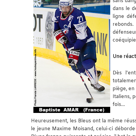
sans dang
dans le d
ligne déf
rebonds.
défenseur
coéquipie
Une réact
Dès l’en
totalemen
piège, en 
Italiens, 
fois…
Heureusement, les Bleus ont la même réussi
le jeune Maxime Moisand, celui-ci déborde 