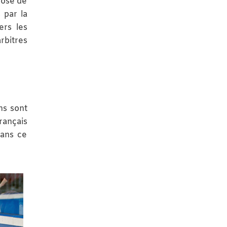
plose de
 par la
ers les
rbitres
ns sont
rançais
dans ce