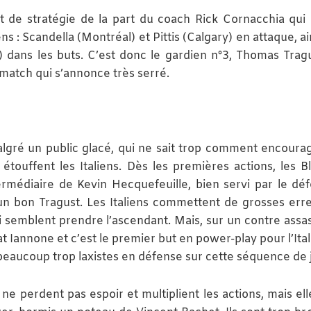
 de stratégie de la part du coach Rick Cornacchia qui 
s : Scandella (Montréal) et Pittis (Calgary) en attaque, a
) dans les buts. C’est donc le gardien n°3, Thomas Tragu
 match qui s’annonce très serré.
algré un public glacé, qui ne sait trop comment encoura
 étouffent les Italiens. Dès les premières actions, les B
médiaire de Kevin Hecquefeuille, bien servi par le dé
un bon Tragust. Les Italiens commettent de grosses err
i semblent prendre l’ascendant. Mais, sur un contre assas
t Iannone et c’est le premier but en power-play pour l’Ital
 beaucoup trop laxistes en défense sur cette séquence de 
 ne perdent pas espoir et multiplient les actions, mais ell