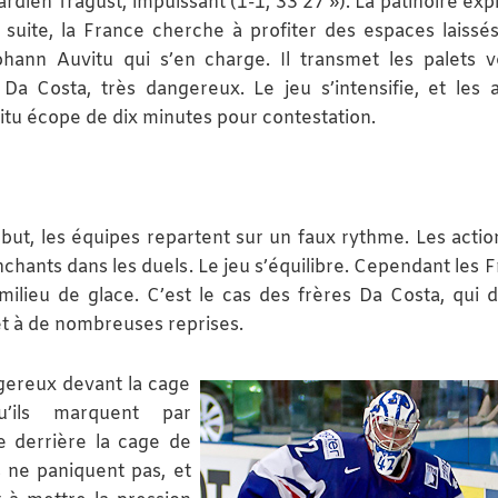
gardien Tragust, impuissant (1-1, 33’27 »). La patinoire ex
 la suite, la France cherche à profiter des espaces laissés
Yohann Auvitu qui s’en charge. Il transmet les palets v
a Costa, très dangereux. Le jeu s’intensifie, et les a
uvitu écope de dix minutes pour contestation.
ébut, les équipes repartent sur un faux rythme. Les actio
hants dans les duels. Le jeu s’équilibre. Cependant les F
ilieu de glace. C’est le cas des frères Da Costa, qui 
let à de nombreuses reprises.
ngereux devant la cage
’ils marquent par
e derrière la cage de
s ne paniquent pas, et