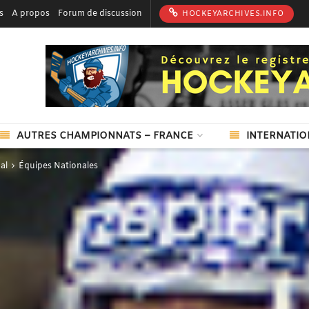
s
A propos
Forum de discussion
HOCKEYARCHIVES.INFO
AUTRES CHAMPIONNATS – FRANCE
INTERNATIO
al
Équipes Nationales