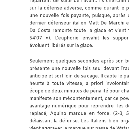
repartent de suite de l’avant. Ils cherchen
sur la défense adverse, comme durant le pr
une nouvelle fois payante, puisque, après
dernier défenseur italien Matt De Marchi 
Da Costa remonte toute la glace et vient 
54’07 »). L’euphorie envahit les suppor
évoluent libérés sur la glace.
Seulement quelques secondes après son bu
présente une nouvelle fois seul devant Tra
anticipe et sort loin de sa cage. Il capte le pa
heurte à toute vitesse, a priori involonta
écope de deux minutes de pénalité pour charg
manifeste son mécontentement, car ce power-
avantage numérique pour reprendre les deva
replacé, Aquino marque en force. (2-3, 5
délaissant la défense. Les Italiens bien o
vient aggraver la marque sur passe de Watso