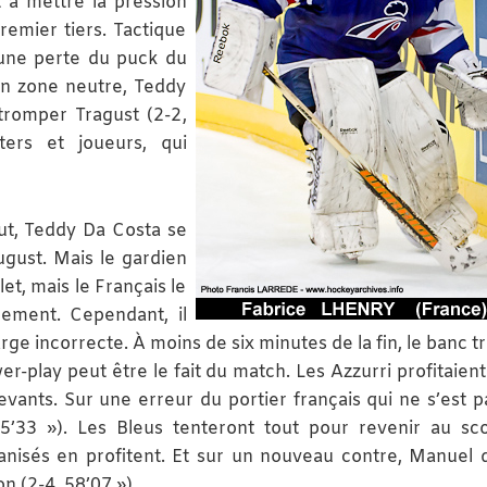
t à mettre la pression
emier tiers. Tactique
 une perte du puck du
en zone neutre, Teddy
tromper Tragust (2-2,
ters et joueurs, qui
t, Teddy Da Costa se
ugust. Mais le gardien
let, mais le Français le
irement. Cependant, il
e incorrecte. À moins de six minutes de la fin, le banc tr
play peut être le fait du match. Les Azzurri profitaient
nts. Sur une erreur du portier français qui ne s’est p
5’33 »). Les Bleus tenteront tout pour revenir au sc
rganisés en profitent. Et sur un nouveau contre, Manuel 
n (2-4, 58’07 »).