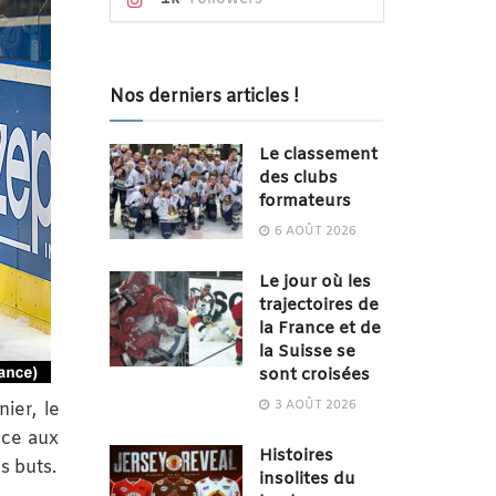
Nos derniers articles !
Le classement
des clubs
formateurs
6 AOÛT 2026
Le jour où les
trajectoires de
la France et de
la Suisse se
sont croisées
3 AOÛT 2026
ier, le
ace aux
Histoires
s buts.
insolites du