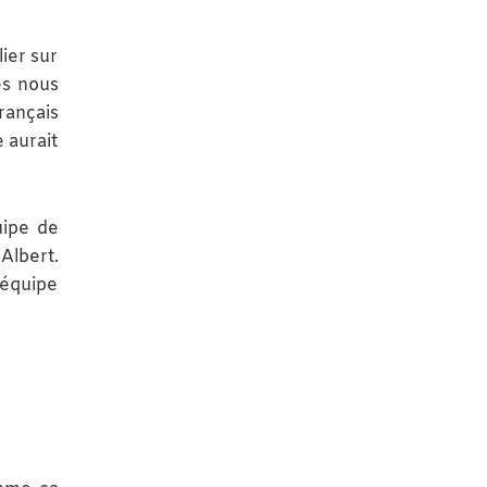
lier sur
es nous
rançais
e aurait
uipe de
Albert.
’équipe