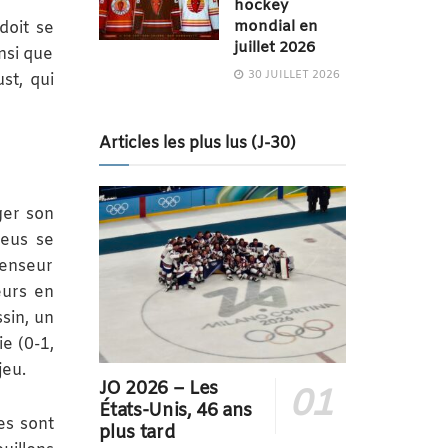
hockey
mondial en
doit se
juillet 2026
insi que
30 JUILLET 2026
st, qui
Articles les plus lus (J-30)
ger son
leus se
fenseur
eurs en
sin, un
ie (0-1,
jeu.
JO 2026 – Les
États-Unis, 46 ans
es sont
plus tard