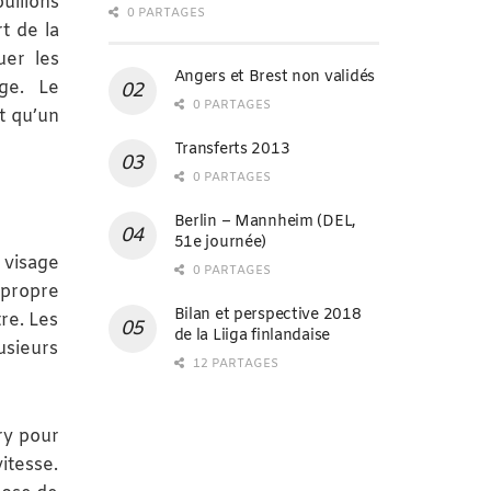
uillons
0 PARTAGES
t de la
uer les
Angers et Brest non validés
rge. Le
0 PARTAGES
t qu’un
Transferts 2013
0 PARTAGES
Berlin – Mannheim (DEL,
51e journée)
visage
0 PARTAGES
 propre
Bilan et perspective 2018
tre. Les
de la Liiga finlandaise
lusieurs
12 PARTAGES
ry pour
itesse.