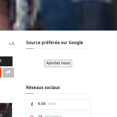
Source préférée sur Google
A
A
T
Ajoutez nous
Réseaux sociaux
6.6k
Fans
1k
Followers