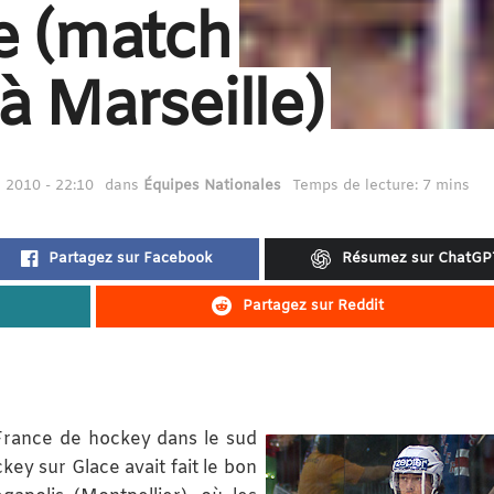
ie (match
à Marseille)
2010 - 22:10
dans
Équipes Nationales
Temps de lecture: 7 mins
Partagez sur Facebook
Résumez sur ChatGP
Partagez sur Reddit
France de hockey dans le sud
key sur Glace avait fait le bon