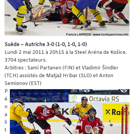
Suède – Autriche 3-0 (1-0, 1-0, 1-0)
Lundi 2 mai 2011 à 20h15 à la Steel Aréna de Košice.
3704 spectateurs.
Arbitres : Sami Partanen (FIN) et Vladimír Šindler
(TCH) assistés de Matjaž Hribar (SLO) et Anton
Semionov (EST)
P
é
n
a
li
t