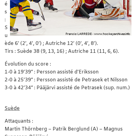
é
s
:
S
u
ède 6’ (2’, 4’, 0’) ; Autriche 12’ (0’, 4’, 8’).
Tirs : Suède 38 (9, 13, 16) ; Autriche 11 (11, 6, 6).
Évolution du score :
1-0 à 19’39” : Persson assisté d’Eriksson
2-0 à 25’39” : Persson assisté de Petrasek et Nilsson
3-0 à 42’34” : Pääjärvi assisté de Petrasek (sup. num.)
Suède
Attaquants :
Martin Thörnberg – Patrik Berglund (A) – Magnus