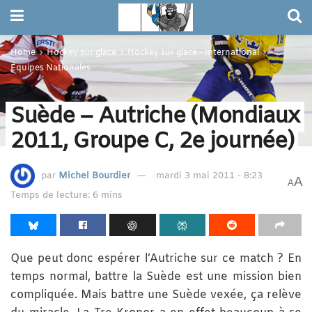
Home
Hockey sur glace
Hockey sur glace - International
Équipes Nationales
Suède – Autriche (Mondiaux
2011, Groupe C, 2e journée)
par
Michel Bourdier
mardi 3 mai 2011 - 8:23
A
A
Temps de lecture: 6 mins
Que peut donc espérer l’Autriche sur ce match ? En
temps normal, battre la Suède est une mission bien
compliquée. Mais battre une Suède vexée, ça relève