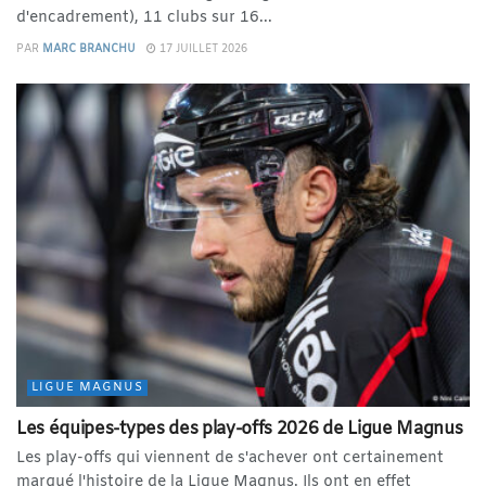
d'encadrement), 11 clubs sur 16...
PAR
MARC BRANCHU
17 JUILLET 2026
LIGUE MAGNUS
Les équipes-types des play-offs 2026 de Ligue Magnus
Les play-offs qui viennent de s'achever ont certainement
marqué l'histoire de la Ligue Magnus. Ils ont en effet