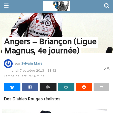
Home
Hockey sur glace
Ligue Magnus
Angers – Briançon (Ligue
Magnus, 4e journée)
par
Sylvain Mareil
A
A
lundi 7 octobre 2013 - 13:42
Temps de lecture: 4 mins
Des Diables Rouges réalistes