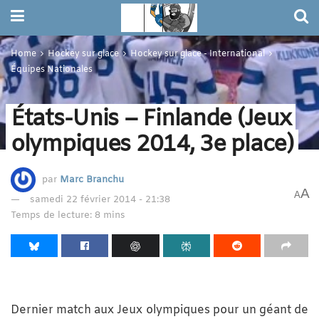
Home
Hockey sur glace
Hockey sur glace - International
Équipes Nationales
États-Unis – Finlande (Jeux
olympiques 2014, 3e place)
par
Marc Branchu
A
A
samedi 22 février 2014 - 21:38
Temps de lecture: 8 mins
Dernier match aux Jeux olympiques pour un géant de