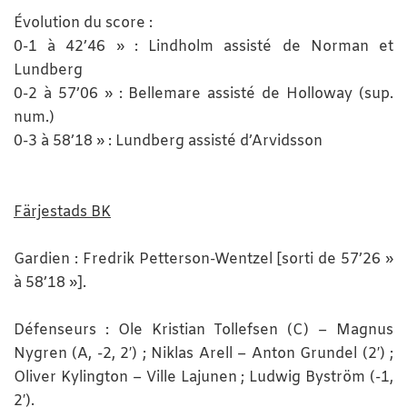
Évolution du score :
0-1 à 42’46 » : Lindholm assisté de Norman et
Lundberg
0-2 à 57’06 » : Bellemare assisté de Holloway (sup.
num.)
0-3 à 58’18 » : Lundberg assisté d’Arvidsson
Färjestads BK
Gardien : Fredrik Petterson-Wentzel [sorti de 57’26 »
à 58’18 »].
Défenseurs : Ole Kristian Tollefsen (C) – Magnus
Nygren (A, -2, 2′) ; Niklas Arell – Anton Grundel (2′) ;
Oliver Kylington – Ville Lajunen ; Ludwig Byström (-1,
2′).