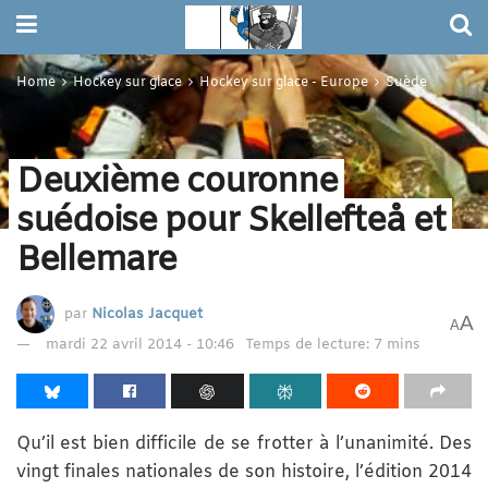
Home
Hockey sur glace
Hockey sur glace - Europe
Suède
Deuxième couronne
suédoise pour Skellefteå et
Bellemare
par
Nicolas Jacquet
A
A
mardi 22 avril 2014 - 10:46
Temps de lecture: 7 mins
Qu’il est bien difficile de se frotter à l’unanimité. Des
vingt finales nationales de son histoire, l’édition 2014