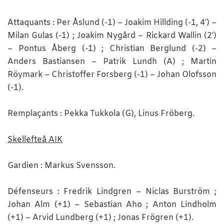
Attaquants : Per Åslund (-1) – Joakim Hillding (-1, 4′) –
Milan Gulas (-1) ; Joakim Nygård – Rickard Wallin (2′)
– Pontus Åberg (-1) ; Christian Berglund (-2) –
Anders Bastiansen – Patrik Lundh (A) ; Martin
Röymark – Christoffer Forsberg (-1) – Johan Olofsson
(-1).
Remplaçants : Pekka Tukkola (G), Linus Fröberg.
Skellefteå AIK
Gardien : Markus Svensson.
Défenseurs : Fredrik Lindgren – Niclas Burström ;
Johan Alm (+1) – Sebastian Aho ; Anton Lindholm
(+1) – Arvid Lundberg (+1) ; Jonas Frögren (+1).