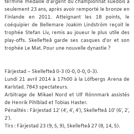
termine médaillé d’argent du championnat suédois à
seulement 23 ans, après avoir remporté le bronze en
Finlande en 2011. Atteignant les 18 points, le
coéquipier de Bellemare Joakim Lindström reçoit le
trophée Stefan Liv, remis au joueur le plus utile des
play-offs. Skellefteå garde ses casques d’or et son
trophée Le Mat. Pour une nouvelle dynastie ?
Färjestad – Skellefteå 0-3 (0-0, 0-0, 0-3).
Lundi 21 avril 2014 à 17h00 à la Löfbergs Arena de
Karlstad. 7843 spectateurs.
Arbitrage de Mikael Nord et Ulf Rönnmark assistés
de Henrik Pihlblad et Tobias Haster.
Pénalités : Färjestad 12′ (4′, 4′, 4′), Skellefteå 10′ (6′, 2′,
2′).
Tirs : Färjestad 23 (9, 5, 9), Skellefteå 27 (8, 14, 5).