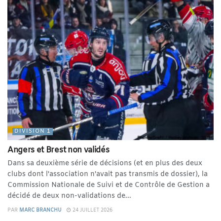
DIVISION 1
Angers et Brest non validés
Dans sa deuxième série de décisions (et en plus des deux
clubs dont l'association n'avait pas transmis de dossier), la
Commission Nationale de Suivi et de Contrôle de Gestion a
décidé de deux non-validations de...
PAR
MARC BRANCHU
24 JUILLET 2026