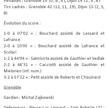
Pénalités : Grenoble 10′ (0′, 6′, 4′), Dijon 14′ (2′, 4′, 8′)
Tirs cadrés : Grenoble 42 (12, 11, 19), Dijon 15 (2, 5,
8)
Évolution du score :
1-0 à 07’02 » : Bouchard assisté de Lessard et
Lafrance
2-0 à 10’05 » : Bouchard assisté de Lafrance et
Scolari
1-2 à 44’04 » : Salmivirta assisté de Gauthier et Sedlak
2-2 à 46’31 » : Cacciotti assisté de Gauthier et
Mielonen (inf. num.)
3-2 à 57’22 » : Petit assisté de Roberts et Chouinard
Grenoble
Gardien : Michal Zajkowski
Défenseurs : Pierre-Luc Lessard – Sam Roberts (2′) ;