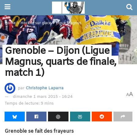
Home
Hockey sur glace
Ligue Magnus
Grenoble – Dijon (Ligue
Magnus, quarts de finale,
match 1)
par
Christophe Laparra
A
A
dimanche 1 mars 2015 - 16:24
Temps de lecture: 9 mins
Grenoble se fait des frayeurs