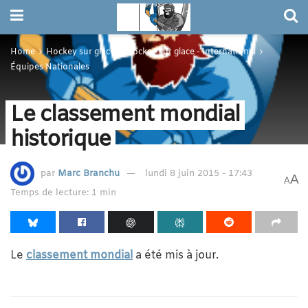
Home
Hockey sur glace
Hockey sur glace - International
Équipes Nationales
Le classement mondial
historique
par
Marc Branchu
lundi 8 juin 2015 - 17:43
A
A
Temps de lecture: 1 min
Le
classement mondial
a été mis à jour.