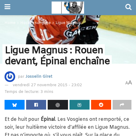
Home
Hockey sur glace
Ligue Magnus
Ligue Magnus : Rouen
devant, Épinal enchaîne
par
Josselin Giret
A
A
vendredi 27 novembre 2015 - 23:02
Temps de lecture: 3 mins
Et de huit pour
Épinal
. Les Vosgiens ont remporté, ce
soir, leur huitième victoire d’affilée en Ligue Magnus.
Et pas n’importe où, s’il vous plaît. Sur la glace du