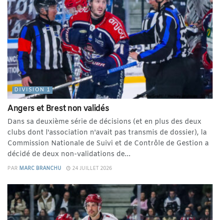
DIVISION 1
Angers et Brest non validés
Dans sa deuxième série de décisions (et en plus des deux
clubs dont l'association n'avait pas transmis de dossier), la
Commission Nationale de Suivi et de Contrôle de Gestion a
décidé de deux non-validations de...
PAR
MARC BRANCHU
24 JUILLET 2026