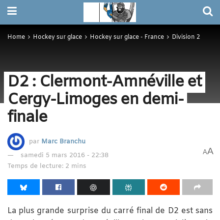
Home
Hockey sur glace
Hockey sur glace - France
Division 2
D2 : Clermont-Amnéville et
Cergy-Limoges en demi-
finale
par
Marc Branchu
A
A
samedi 5 mars 2016 - 22:38
Temps de lecture: 2 mins
La plus grande surprise du carré final de D2 est sans