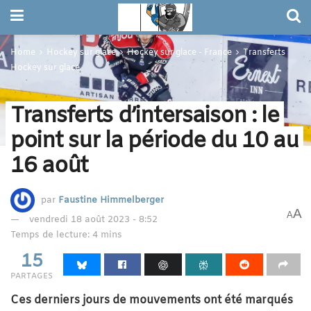
Home
Hockey sur glace
Hockey sur glace - France
Transferts
Hockey sur glace
Transferts d’intersaison : le
point sur la période du 10 au
16 août
par
Faustine Himmelberger
A
A
vendredi 18 août 2023 - 8:52
Temps de lecture: 4 mins
15
PARTAGES
Ces derniers jours de mouvements ont été marqués