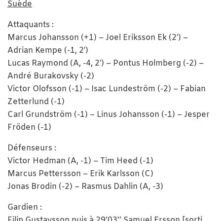
Suède
Attaquants :
Marcus Johansson (+1) – Joel Eriksson Ek (2′) –
Adrian Kempe (-1, 2′)
Lucas Raymond (A, -4, 2′) – Pontus Holmberg (-2) –
André Burakovsky (-2)
Victor Olofsson (-1) – Isac Lundeström (-2) – Fabian
Zetterlund (-1)
Carl Grundström (-1) – Linus Johansson (-1) – Jesper
Fröden (-1)
Défenseurs :
Victor Hedman (A, -1) – Tim Heed (-1)
Marcus Pettersson – Erik Karlsson (C)
Jonas Brodin (-2) – Rasmus Dahlin (A, -3)
Gardien :
Filip Gustavsson puis à 29’03’’ Samuel Ersson [sorti