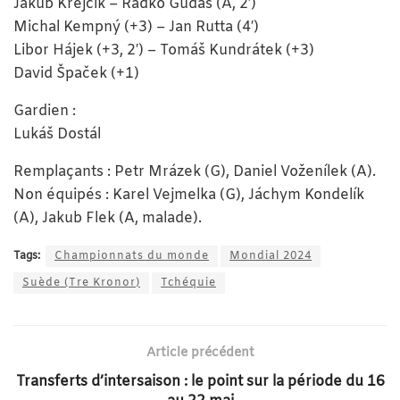
Jakub Krejčík – Radko Gudas (A, 2′)
Michal Kempný (+3) – Jan Rutta (4′)
Libor Hájek (+3, 2′) – Tomáš Kundrátek (+3)
David Špaček (+1)
Gardien :
Lukáš Dostál
Remplaçants : Petr Mrázek (G), Daniel Voženílek (A).
Non équipés : Karel Vejmelka (G), Jáchym Kondelík
(A), Jakub Flek (A, malade).
Tags:
Championnats du monde
Mondial 2024
Suède (Tre Kronor)
Tchéquie
Article précédent
Transferts d’intersaison : le point sur la période du 16