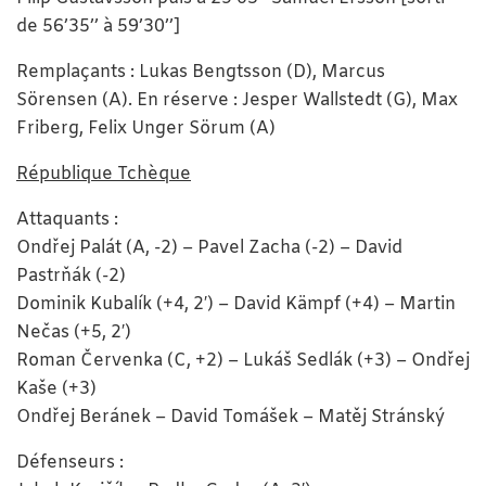
de 56’35’’ à 59’30’’]
Remplaçants : Lukas Bengtsson (D), Marcus
Sörensen (A). En réserve : Jesper Wallstedt (G), Max
Friberg, Felix Unger Sörum (A)
République Tchèque
Attaquants :
Ondřej Palát (A, -2) – Pavel Zacha (-2) – David
Pastrňák (-2)
Dominik Kubalík (+4, 2′) – David Kämpf (+4) – Martin
Nečas (+5, 2′)
Roman Červenka (C, +2) – Lukáš Sedlák (+3) – Ondřej
Kaše (+3)
Ondřej Beránek – David Tomášek – Matěj Stránský
Défenseurs :