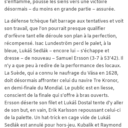
s’enflamme, pousse les siens vers une victoire
désormais – du moins en grande partie – assurée.
La défense tchèque fait barrage aux tentatives et voit
son travail, que l’on pourrait presque qualifier
d’orfèvre tant elle déroule son plan à la perfection,
récompensé. Isac Lundeström perd le palet, à la
bleue, Lukáš Sedlák – encore lui – s’échappe et
dresse – de nouveau – Samuel Ersson (3-7 à 53’42). Il
n’y a que peu à redire de la performance des locaux.
La Suède, qui a connu le naufrage du Väsa en 1628,
doit désormais affronter celui du navire Tre Kronor,
en demi-finale du Mondial. Le public est en liesse,
conscient de la finale qui s’offre à bras ouverts.
Ersson déserte son filet et Lukáš Dostal tente d’y aller
de son but, en vain, Erik Karlsson repoussant celui-ci
de la palette. Un hat-trick en cage vide de Lukáš
Sedlák est annulé pour hors-jeu. Kubalik et Raymond