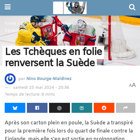
Home
Hockey sur glace
Hockey sur glace - International
Équipes Nationales
Les Tchèques en folie
renversent la Suède
par
Nino Bourge-Maldinez
A
A
samedi 25 mai 2024 - 20:36
Temps de lecture: 8 mins
Après son carton plein en poule, la Suède a transpiré
pour la première fois lors du quart de finale contre la
Finlande, mais elle s’en est sortie en prolongation.