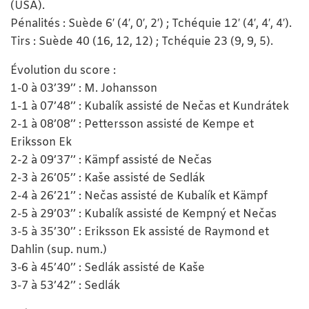
(USA).
Pénalités : Suède 6′ (4′, 0′, 2′) ; Tchéquie 12′ (4′, 4′, 4′).
Tirs : Suède 40 (16, 12, 12) ; Tchéquie 23 (9, 9, 5).
Évolution du score :
1-0 à 03’39’’ : M. Johansson
1-1 à 07’48’’ : Kubalík assisté de Nečas et Kundrátek
2-1 à 08’08’’ : Pettersson assisté de Kempe et
Eriksson Ek
2-2 à 09’37’’ : Kämpf assisté de Nečas
2-3 à 26’05’’ : Kaše assisté de Sedlák
2-4 à 26’21’’ : Nečas assisté de Kubalík et Kämpf
2-5 à 29’03’’ : Kubalík assisté de Kempný et Nečas
3-5 à 35’30’’ : Eriksson Ek assisté de Raymond et
Dahlin (sup. num.)
3-6 à 45’40’’ : Sedlák assisté de Kaše
3-7 à 53’42’’ : Sedlák