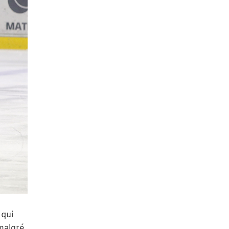
 qui
 malgré