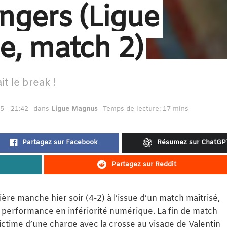
ngers (Ligue
e, match 2)
it le break !
5 - 21:42
dans
Ligue Magnus
Temps de lecture: 17 mins
Partagez sur Facebook
Résumez sur ChatGP
Partagez sur Reddit
re manche hier soir (4-2) à l’issue d’un match maîtrisé,
erformance en infériorité numérique. La fin de match
 victime d’une charge avec la crosse au visage de Valentin