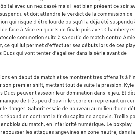
hôpital avec un nez cassé mais il est bien présent ce soir a
suspendu et doit attendre le verdict de la commission de
ion qui risque d’être lourde puisqu’il a déjà été suspendu
le face à Nice en quarts de finale puis avec Chambéry e
otocole commotion suite à sa sortie de match contre Amie
r, ce qui lui permet d’effectuer ses débuts lors de ces play
ucs qui vont tenter d’égaliser dans la série avant de
ions en début de match et se montrent très offensifs à l’
 son premier shift, mettant tout de suite la pression. Kyl
 Ducs peuvent asseoir leur domination dans le jeu. Et dès
manque de très peu d’ouvrir le score en reprenant un ce
er le danger. Gaborit essaie de nouveau au milieu d’une d
 répond en contrant le tir du capitaine angevin. Treille pa
renoblois du match, en infériorité numérique. Le boxplay
ur repousser les attaques angevines en zone neutre, dans la