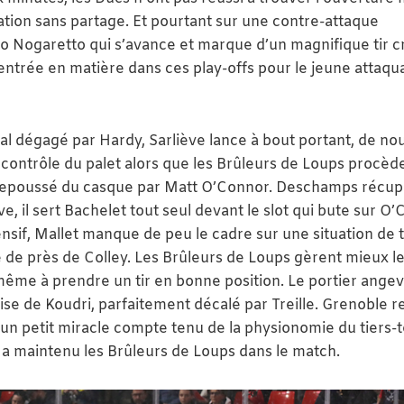
tion sans partage. Et pourtant sur une contre-attaque
go Nogaretto qui s’avance et marque d’un magnifique tir c
entrée en matière dans ces play-offs pour le jeune attaqu
al dégagé par Hardy, Sarliève lance à bout portant, de n
e contrôle du palet alors que les Brûleurs de Loups procèd
é repoussé du casque par Matt O’Connor. Deschamps récu
, il sert Bachelet tout seul devant le slot qui bute sur O
nsif, Mallet manque de peu le cadre sur une situation de t
e de près de Colley. Les Brûleurs de Loups gèrent mieux l
me à prendre un tir en bonne position. Le portier angev
se de Koudri, parfaitement décalé par Treille. Grenoble r
t un petit miracle compte tenu de la physionomie du tiers-
a maintenu les Brûleurs de Loups dans le match.