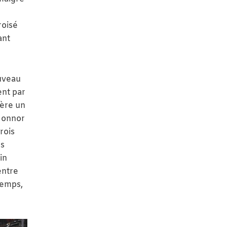
roisé
ant
ouveau
ent par
père un
’Connor
rois
es
in
entre
temps,