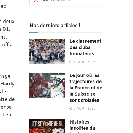
vec
 à deux
Nos derniers articles !
n D1.
ns,
Le classement
-offs.
des clubs
formateurs
6 AOÛT 2026
Le jour où les
image
trajectoires de
e Hardy
la France et de
 les
la Suisse se
ntre de
sont croisées
éfense
3 AOÛT 2026
rt en
Histoires
insolites du