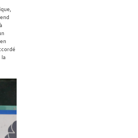
ique,
rend
à
un
 en
accordé
 la