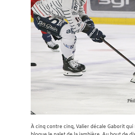
À cinq contre cinq, Valier décale Gaborit qu
bloque le palet de la jambière. Au bout de di