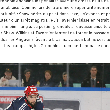
enoble enchaîne les pénalités avec une crosse haute de
grenobloise. Comme lors de la première supériorité numér
nité : Shaw hérite du palet dans l’axe, il s’avance et p
teur d’un arrêt magistral. Puis Tavernier laisse en retrait 
ferme bien l’angle. Le portier grenoblois repousse ensuite 
ar Shaw. Wilkins et Tavernier tentent de forcer le passage
 le dos, les Angevins lèvent le bras mais aucun but ne sera 
ir beaucoup subi, les Grenoblois tuent cette pénalité dans