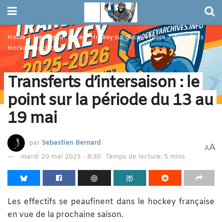
Home
Hockey sur glace
Hockey sur glace - France
Transferts
Hockey sur glace
Transferts d’intersaison : le
point sur la période du 13 au
19 mai
par
Sebastien Bernard
A
A
mardi 20 mai 2025 - 8:30
Temps de lecture: 5 mins
Les effectifs se peaufinent dans le hockey française
en vue de la prochaine saison.