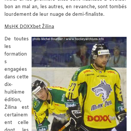
bon an mal an, les autres, en revanche, sont tombés
lourdement de leur nuage de demi-finaliste.
MsHK DOXXbet Žilina
De toutes
les
formation
s
engagées
dans cette
dix-
huitième
édition,
Žilina est
certainem
ent celle
dont les