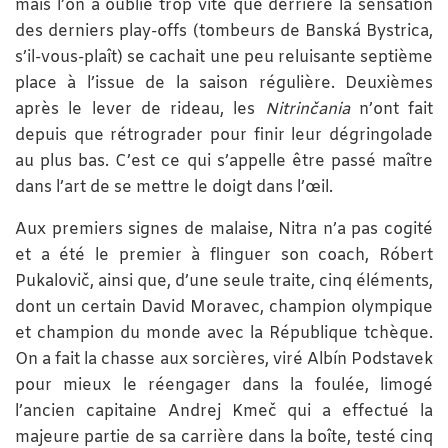
mais l’on a oublié trop vite que derrière la sensation
des derniers play-offs (tombeurs de Banská Bystrica,
s’il-vous-plaît) se cachait une peu reluisante septième
place à l’issue de la saison régulière. Deuxièmes
après le lever de rideau, les
Nitrinčania
n’ont fait
depuis que rétrograder pour finir leur dégringolade
au plus bas. C’est ce qui s’appelle être passé maître
dans l’art de se mettre le doigt dans l’œil.
Aux premiers signes de malaise, Nitra n’a pas cogité
et a été le premier à flinguer son coach, Róbert
Pukalovič, ainsi que, d’une seule traite, cinq éléments,
dont un certain David Moravec, champion olympique
et champion du monde avec la République tchèque.
On a fait la chasse aux sorcières, viré Albín Podstavek
pour mieux le réengager dans la foulée, limogé
l’ancien capitaine Andrej Kmeč qui a effectué la
majeure partie de sa carrière dans la boîte, testé cinq