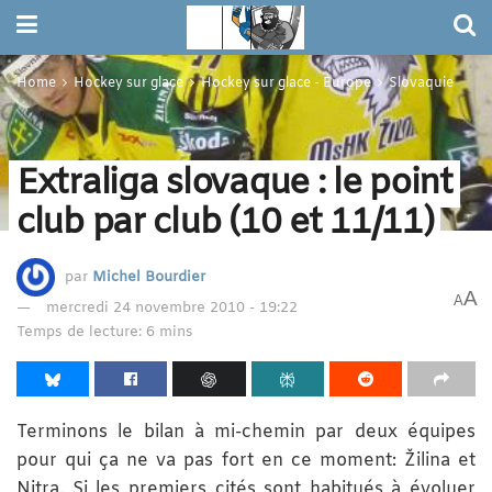
Home
Hockey sur glace
Hockey sur glace - Europe
Slovaquie
Extraliga slovaque : le point
club par club (10 et 11/11)
par
Michel Bourdier
A
A
mercredi 24 novembre 2010 - 19:22
Temps de lecture: 6 mins
Terminons le bilan à mi-chemin par deux équipes
pour qui ça ne va pas fort en ce moment: Žilina et
Nitra. Si les premiers cités sont habitués à évoluer