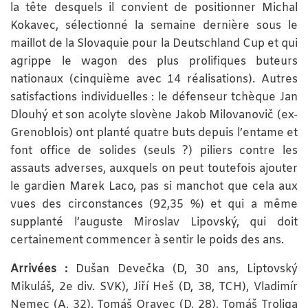
la tête desquels il convient de positionner Michal
Kokavec, sélectionné la semaine dernière sous le
maillot de la Slovaquie pour la Deutschland Cup et qui
agrippe le wagon des plus prolifiques buteurs
nationaux (cinquième avec 14 réalisations). Autres
satisfactions individuelles : le défenseur tchèque Jan
Dlouhý et son acolyte slovène Jakob Milovanovič (ex-
Grenoblois) ont planté quatre buts depuis l’entame et
font office de solides (seuls ?) piliers contre les
assauts adverses, auxquels on peut toutefois ajouter
le gardien Marek Laco, pas si manchot que cela aux
vues des circonstances (92,35 %) et qui a même
supplanté l’auguste Miroslav Lipovský, qui doit
certainement commencer à sentir le poids des ans.
Arrivées :
Dušan Devečka (D, 30 ans, Liptovský
Mikuláš, 2e div. SVK), Jiří Heš (D, 38, TCH), Vladimír
Nemec (A, 32), Tomáš Oravec (D, 28), Tomáš Troliga