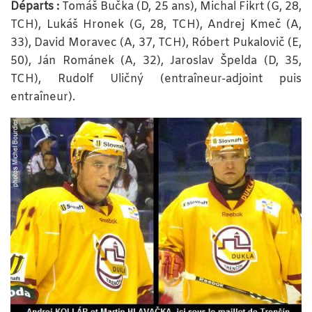
Départs :
Tomáš Bučka (D, 25 ans), Michal Fikrt (G, 28,
TCH), Lukáš Hronek (G, 28, TCH), Andrej Kmeč (A,
33), David Moravec (A, 37, TCH), Róbert Pukalovič (E,
50), Ján Románek (A, 32), Jaroslav Špelda (D, 35,
TCH), Rudolf Uličný (entraîneur-adjoint puis
entraîneur).