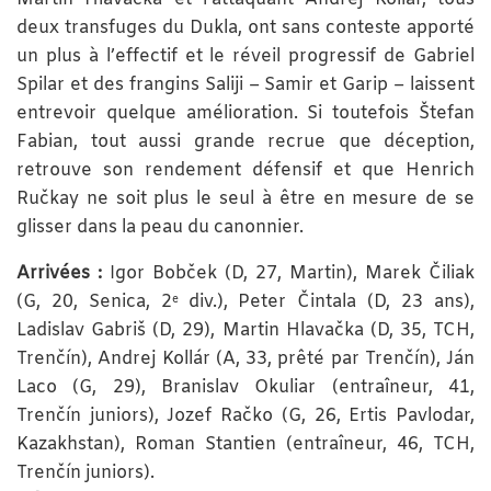
deux transfuges du Dukla, ont sans conteste apporté
un plus à l’effectif et le réveil progressif de Gabriel
Spilar et des frangins Saliji – Samir et Garip – laissent
entrevoir quelque amélioration. Si toutefois Štefan
Fabian, tout aussi grande recrue que déception,
retrouve son rendement défensif et que Henrich
Ručkay ne soit plus le seul à être en mesure de se
glisser dans la peau du canonnier.
Arrivées :
Igor Bobček (D, 27, Martin), Marek Čiliak
(G, 20, Senica, 2
div.), Peter Čintala (D, 23 ans),
e
Ladislav Gabriš (D, 29), Martin Hlavačka (D, 35, TCH,
Trenčín), Andrej Kollár (A, 33, prêté par Trenčín), Ján
Laco (G, 29), Branislav Okuliar (entraîneur, 41,
Trenčín juniors), Jozef Račko (G, 26, Ertis Pavlodar,
Kazakhstan), Roman Stantien (entraîneur, 46, TCH,
Trenčín juniors).