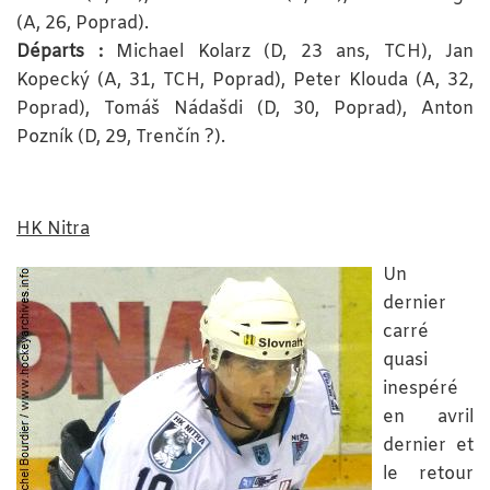
(A, 26, Poprad).
Départs :
Michael Kolarz (D, 23 ans, TCH), Jan
Kopecký (A, 31, TCH, Poprad), Peter Klouda (A, 32,
Poprad), Tomáš Nádašdi (D, 30, Poprad), Anton
Pozník (D, 29, Trenčín ?).
HK Nitra
Un
dernier
carré
quasi
inespéré
en avril
dernier et
le retour