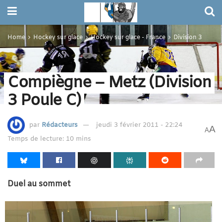
Home
Hockey sur glace
Hockey sur glace - France
Division 3
Compiègne – Metz (Division
3 Poule C)
par
Rédacteurs
jeudi 3 février 2011 - 22:24
A
A
Temps de lecture: 10 mins
Duel au sommet