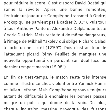
pour réduire le score. C’est d’abord David Dostal qui
sonne la révolte. Après une bonne remontée,
l’entraineur-joueur de Compiègne transmet à Ondrej
Prokop qui ne parvient pas à cadrer (9’33’’). Puis tour
à tour Anthony Panto et Alexandre Delplanque teste
Cédric Dietrich. Metz reste tout de même dangereux,
à l’image de Mikhail Yakolev qui oblige Richard Caladi
à sortir un bel arrêt (12’59’’). Puis c’est au tour de
l’attaquant picard Rémy Feuillet de manquer une
nouvelle opportunité en perdant son duel face au
dernier rempart messin (15’08’’).
En fin de tiers-temps, le match reste très intense
comme l’illustre ce choc violent entre Yannick Hamri
et Julien Lefranc. Mais Compiègne éprouve toujours
autant de difficultés à enchaîner les bonnes passes
malgré un public qui donne de la voix. De plus,
chaque incursion messine provoque des frissons