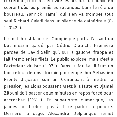
l’extérieur, refroidissent vite les ardeurs du public en
scorant dès les premières secondes. Dans le rôle du
bourreau, Yannick Hamri, qui s’en va tromper tout
seul Richard Caladi dans un silence de cathédrale (0-
1, 0’42’’).
Le match est lancé et Compiègne part à l’assaut du
but messin gardé par Cédric Dietrich. Première
percée de David Selin qui, sur la gauche, frappe et
fait trembler les filets. Le public explose, mais c’est à
l’extérieur du but (1’07’’). Dans la foulée, il faut un
bon retour défensif lorrain pour empêcher Sébastien
Fronty d’ajuster son tir. Continuant à mettre la
pression, les Lions poussent Metz à la faute et Djamel
Zitouni doit passer deux minutes en repos forcé pour
accrocher (1’51’’). En supériorité numérique, les
jaunes ne tardent pas à faire parler la poudre.
Derrière la cage, Alexandre Delplanque remet