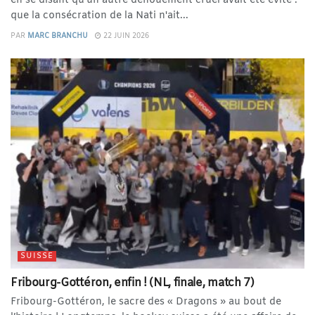
en se disant qu'un autre dénouement cruel avait été évité :
que la consécration de la Nati n'ait...
PAR
MARC BRANCHU
22 JUIN 2026
SUISSE
Fribourg-Gottéron, enfin ! (NL, finale, match 7)
Fribourg-Gottéron, le sacre des « Dragons » au bout de