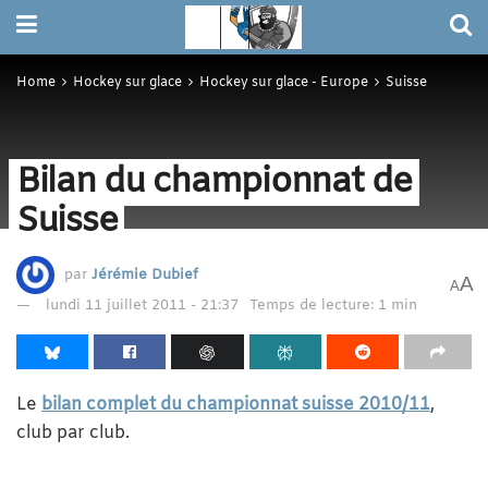
Home
Hockey sur glace
Hockey sur glace - Europe
Suisse
Bilan du championnat de
Suisse
par
Jérémie Dubief
A
A
lundi 11 juillet 2011 - 21:37
Temps de lecture: 1 min
Le
bilan complet du championnat suisse 2010/11
,
club par club.