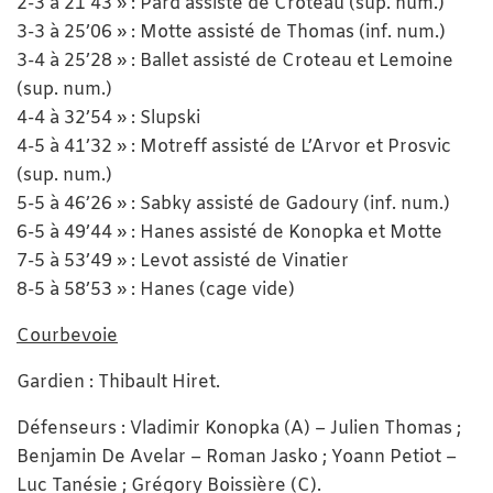
2-3 à 21’43 » : Pard assisté de Croteau (sup. num.)
3-3 à 25’06 » : Motte assisté de Thomas (inf. num.)
3-4 à 25’28 » : Ballet assisté de Croteau et Lemoine
(sup. num.)
4-4 à 32’54 » : Slupski
4-5 à 41’32 » : Motreff assisté de L’Arvor et Prosvic
(sup. num.)
5-5 à 46’26 » : Sabky assisté de Gadoury (inf. num.)
6-5 à 49’44 » : Hanes assisté de Konopka et Motte
7-5 à 53’49 » : Levot assisté de Vinatier
8-5 à 58’53 » : Hanes (cage vide)
Courbevoie
Gardien : Thibault Hiret.
Défenseurs : Vladimir Konopka (A) – Julien Thomas ;
Benjamin De Avelar – Roman Jasko ; Yoann Petiot –
Luc Tanésie ; Grégory Boissière (C).