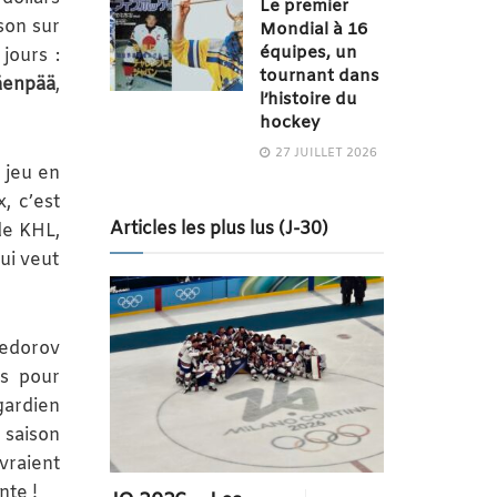
Le premier
sson sur
Mondial à 16
équipes, un
jours :
tournant dans
äenpää
,
l’histoire du
hockey
27 JUILLET 2026
 jeu en
, c’est
Articles les plus lus (J-30)
de KHL,
qui veut
Fedorov
és pour
gardien
 saison
vraient
nte !