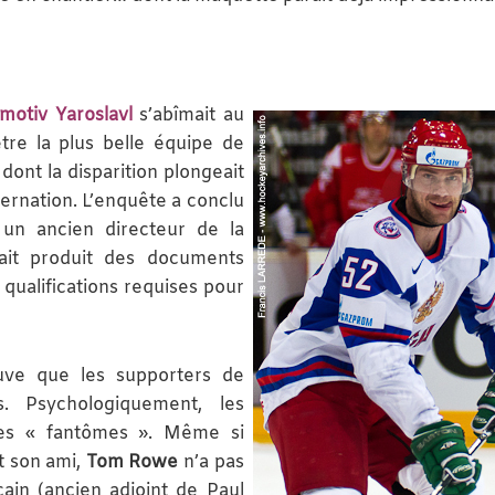
motiv Yaroslavl
s’abîmait au
être la plus belle équipe de
 dont la disparition plongeait
ernation. L’enquête a conclu
un ancien directeur de la
ait produit des documents
s qualifications requises pour
uve que les supporters de
s. Psychologiquement, les
ces « fantômes ». Même si
t son ami,
Tom Rowe
n’a pas
cain (ancien adjoint de Paul