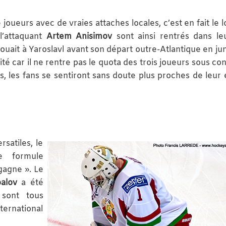
joueurs avec de vraies attaches locales, c’est en fait le l
l’attaquant
Artem Anisimov
sont ainsi rentrés dans le
 jouait à Yaroslavl avant son départ outre-Atlantique en jun
oité car il ne rentre pas le quota des trois joueurs sous co
s, les fans se sentiront sans doute plus proches de leur 
satiles, le
 formule
gagne ». Le
palov
a été
 sont tous
ternational