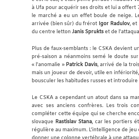
à Ufa pour acquérir ses droits et lui a offert
le marché a eu un effet boule de neige. Le
arrivée (bien sûr) du frérot
Igor Radulov
, et
du centre letton
Janis Sprukts
et de l’attaq
Plus de faux-semblants : le CSKA devient un 
pré-saison a néanmoins semé le doute sur l
« l’anomalie »
Patrick Davis
, arrivé de la tr
mais un joueur de devoir, utile en infériorit
bousculer les habitudes russes et introduir
Le CSKA a cependant un atout dans sa manc
avec ses anciens confrères. Les trois con
compléter cette équipe qui se cherche encor
slovaque
Rastislav Stana
, car les portiers 
régulière au maximum. L’intelligence de jeu
donner une colonne vertébrale à une attaque