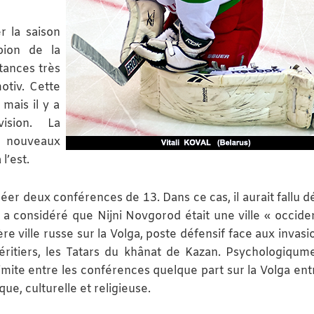
er la saison
pion de la
tances très
motiv. Cette
 mais il y a
ision. La
e nouveaux
l’est.
réer deux conférences de 13. Dans ce cas, il aurait fallu 
a considéré que Nijni Novgorod était une ville « occiden
re ville russe sur la Volga, poste défensif face aux invas
ritiers, les Tatars du khânat de Kazan. Psychologiqume
limite entre les conférences quelque part sur la Volga entr
ue, culturelle et religieuse.