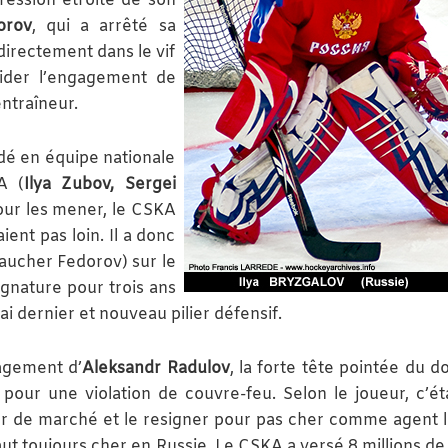
ression étroite de son
orov
, qui a arrêté sa
directement dans le vif
lider l’engagement de
ntraîneur.
dé en équipe nationale
A (
Ilya Zubov, Sergei
our les mener, le CSKA
ent pas loin. Il a donc
baucher Fedorov) sur le
ignature pour trois ans
 dernier et nouveau pilier défensif.
gagement d’
Aleksandr Radulov
, la forte tête pointée du d
 pour une violation de couvre-feu. Selon le joueur, c’ét
ur de marché et le resigner pour pas cher comme agent li
vaut toujours cher en Russie. Le CSKA a versé 8 millions de