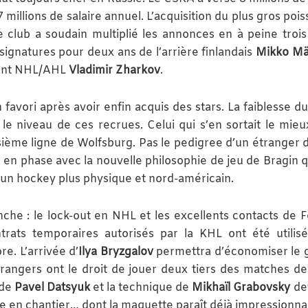
 7 millions de salaire annuel. L’acquisition du plus gros poi
 club a soudain multiplié les annonces en à peine trois 
 signatures pour deux ans de l’arrière finlandais
Mikko M
uant NHL/AHL
Vladimir Zharkov
.
favori après avoir enfin acquis des stars. La faiblesse du
e niveau de ces recrues. Celui qui s’en sortait le mieux
oisième ligne de Wolfsburg. Pas le pedigree d’un étranger 
é, en phase avec la nouvelle philosophie de jeu de Bragin 
e un hockey plus physique et nord-américain.
he : le lock-out en NHL et les excellents contacts de 
trats temporaires autorisés par la KHL ont été utilis
e. L’arrivée d’
Ilya Bryzgalov
permettra d’économiser le 
étrangers ont le droit de jouer deux tiers des matches de
 de
Pavel Datsyuk
et la technique de
Mikhaïl Grabovsky
de
 en chantier… dont la maquette paraît déjà impressionna