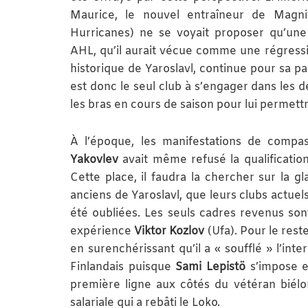
Maurice, le nouvel entraîneur de Magnit
Hurricanes) ne se voyait proposer qu’une
AHL, qu’il aurait vécue comme une régression
historique de Yaroslavl, continue pour sa p
est donc le seul club à s’engager dans les de
les bras en cours de saison pour lui permett
À l’époque, les manifestations de compas
Yakovlev
avait même refusé la qualificatio
Cette place, il faudra la chercher sur la g
anciens de Yaroslavl, que leurs clubs actuel
été oubliées. Les seuls cadres revenus so
expérience
Viktor Kozlov
(Ufa). Pour le res
en surenchérissant qu’il a « soufflé » l’inte
Finlandais puisque
Sami Lepistö
s’impose e
première ligne aux côtés du vétéran biél
salariale qui a rebâti le Loko.