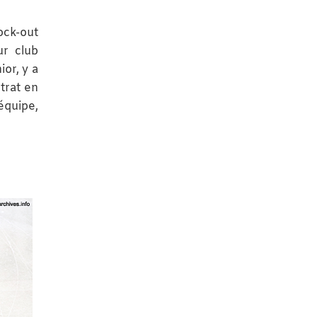
ock-out
ur club
ior, y a
ntrat en
équipe,