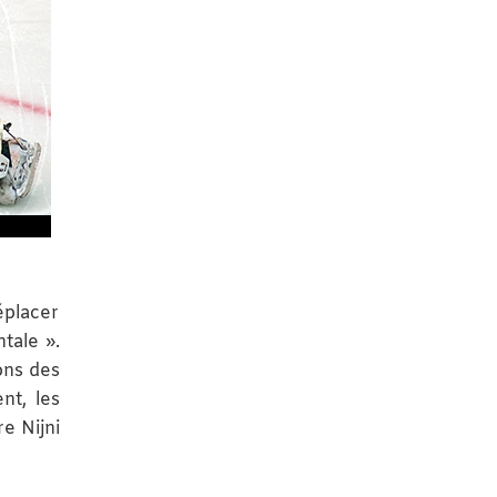
déplacer
tale ».
ions des
nt, les
e Nijni