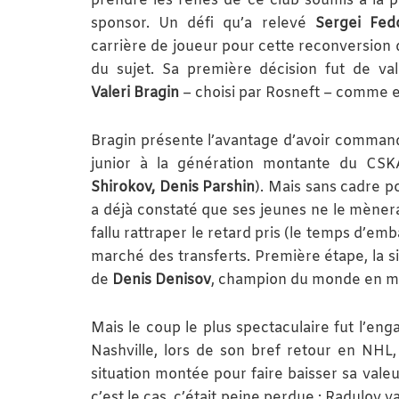
prendre les rênes de ce club soumis à la p
sponsor. Un défi qu’a relevé
Sergei Fed
carrière de joueur pour cette reconversion 
du sujet. Sa première décision fut de va
Valeri Bragin
– choisi par Rosneft – comme e
Bragin présente l’avantage d’avoir comman
junior à la génération montante du CSK
Shirokov, Denis Parshin
). Mais sans cadre p
a déjà constaté que ses jeunes ne le mènerai
fallu rattraper le retard pris (le temps d’em
marché des transferts. Première étape, la s
de
Denis Denisov
, champion du monde en mai
Mais le coup le plus spectaculaire fut l’en
Nashville, lors de son bref retour en NHL,
situation montée pour faire baisser sa vale
c’est le cas, c’était peine perdue : Radulov 