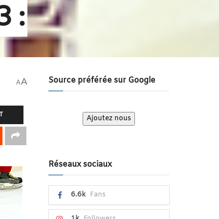
 :
Source préférée sur Google
A
A
T
Ajoutez nous
Réseaux sociaux
6.6k
Fans
1k
Followers