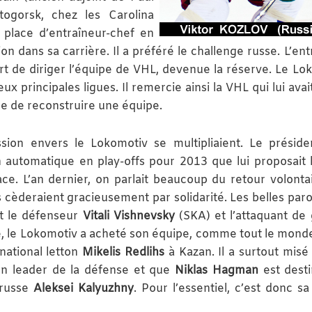
ogorsk, chez les Carolina
 place d’entraîneur-chef en
 dans sa carrière. Il a préféré le challenge russe. L’ent
art de diriger l’équipe de VHL, devenue la réserve. Le Lo
ux principales ligues. Il remercie ainsi la VHL qui lui ava
re de reconstruire une équipe.
sion envers le Lokomotiv se multipliaient. Le présid
n automatique en play-offs pour 2013 que lui proposait 
lace. L’an dernier, on parlait beaucoup du retour volonta
s cèderaient gracieusement par solidarité. Les belles paro
nt le défenseur
Vitali Vishnevsky
(SKA) et l’attaquant de
te, le Lokomotiv a acheté son équipe, comme tout le monde
rnational letton
Mikelis Redlihs
à Kazan. Il a surtout misé 
n leader de la défense et que
Niklas Hagman
est desti
orusse
Aleksei Kalyuzhny
. Pour l’essentiel, c’est donc s