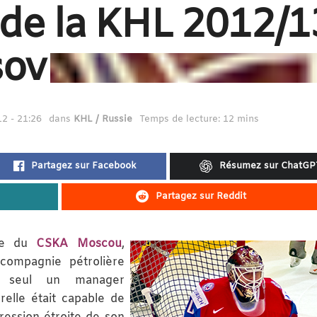
de la KHL 2012/13
sov
2 - 21:26
dans
KHL / Russie
Temps de lecture: 12 mins
Partagez sur Facebook
Résumez sur ChatGP
Partagez sur Reddit
ôle du
CSKA Moscou
,
 compagnie pétrolière
e, seul un manager
relle était capable de