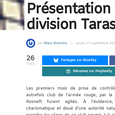
Présentation 
division Tara
par
Marc Branchu
jeudi 27 septembre 201
26
Partagez sur BlueSky
VUES
Résumez sur Perplexity
Les premiers mois de prise de contr
autrefois club de l’armée rouge, par la
Rosneft furent agités. À l’évidenc
charismatique et doué d’une autorité natu