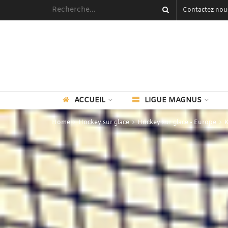
Contactez nou
ACCUEIL
LIGUE MAGNUS
Home
Hockey sur glace
Hockey sur glace - Europe
K