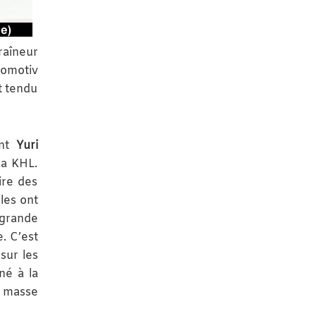
raîneur
komotiv
it tendu
ent
Yuri
la KHL.
ire des
les ont
 grande
. C’est
sur les
né à la
a masse