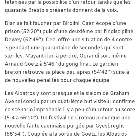
tétanisés par la possibilité d’un retour tandis que les
quarante Brestois présents donnent de la voix.
Dian se fait faucher par Birolini. Caen écope d’une
prison (52’20’’) puis d’une deuxième par l’indiscipliné
Dewey (52’49’’). Ceci offre une situation de 4 contre
3 pendant une quarantaine de secondes qui sont
stériles. N’ayant rien à perdre, Oprandi sort même
Arnaud Goetz à 5’46’’ du gong final. Le gardien
breton retrouve sa place peu après (54’42’’) suite à
de nouvelles pénalités pour chaque équipe.
Les Albatros y sont presque et le slalom de Graham
Avenel conclu par un quatrième but visiteur confirme
ce scénario improbable il y a peu d’un retour au score
(5-4 à 56’10’’). Un festival de Croteau provoque une
nouvelle faute caennaise purgée par Gyesbreghs
(58’54’’). Couplée à la sortie de Goetz, les Albatros