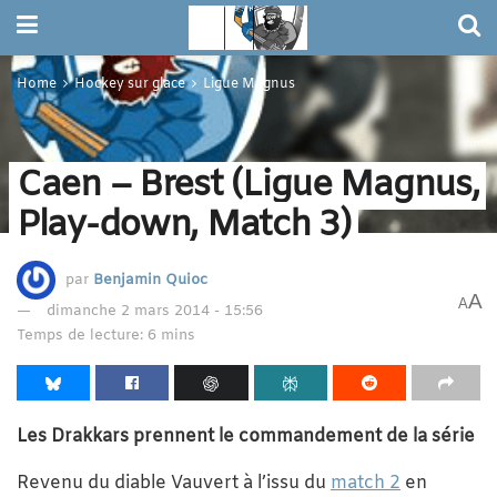
Home
Hockey sur glace
Ligue Magnus
Caen – Brest (Ligue Magnus,
Play-down, Match 3)
par
Benjamin Quioc
A
A
dimanche 2 mars 2014 - 15:56
Temps de lecture: 6 mins
Les Drakkars prennent le commandement de la série
Revenu du diable Vauvert à l’issu du
match 2
en