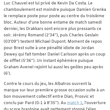
Luc Chauvel est lui privé de Kevin Da Costa. Le
chamboulement est moindre puisque Damien Grenka
le remplace poste pour poste au centre du troisième
bloc. Auteur d’une bonne entame de match samedi
dernier, les Drakkars sont encore plus pressants ce
soir. Jérémy Romand (2’34’’), puis Charles Geslain
(03’09’’) testent Michael Dupont. Moment de repos
pour Brest suite à une pénalité idiote de Jordan
Dewey qui fait tomber Daniel Carlsson après un coup
de sifflet (5’36’’). Un instant éphémère puisque
Graham Avenel rejoint lui aussi les geôles peu après
(6’).
Contre le cours du jeu, les Albatros ouvrent la
marque sur leur première grosse occasion suite à un
bon mouvement collectif entre Dian, Prosvic et
conclu par Pard (0-1 à 8’35’’). Au
match 1
, l’ouverture
du score brestoise avait nettement stoppé l’élan