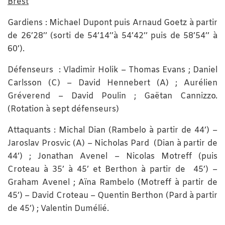
Brest
Gardiens : Michael Dupont puis Arnaud Goetz à partir
de 26’28’’ (sorti de 54’14’’à 54’42’’ puis de 58’54’’ à
60’).
Défenseurs : Vladimir Holik – Thomas Evans ; Daniel
Carlsson (C) – David Hennebert (A) ; Aurélien
Gréverend – David Poulin ; Gaëtan Cannizzo.
(Rotation à sept défenseurs)
Attaquants : Michal Dian (Rambelo à partir de 44’) –
Jaroslav Prosvic (A) – Nicholas Pard (Dian à partir de
44’) ; Jonathan Avenel – Nicolas Motreff (puis
Croteau à 35’ à 45’ et Berthon à partir de 45’) –
Graham Avenel ; Aïna Rambelo (Motreff à partir de
45’) – David Croteau – Quentin Berthon (Pard à partir
de 45’) ; Valentin Dumélié.