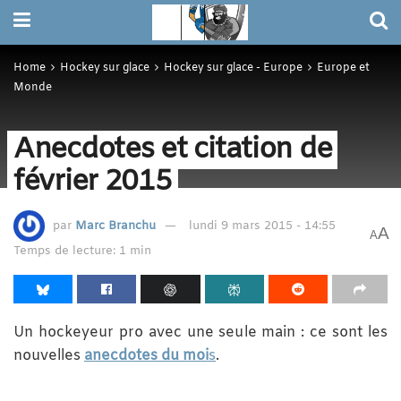
Home
Hockey sur glace
Hockey sur glace - Europe
Europe et
Monde
Anecdotes et citation de
février 2015
par
Marc Branchu
lundi 9 mars 2015 - 14:55
A
A
Temps de lecture: 1 min
Un hockeyeur pro avec une seule main : ce sont les
nouvelles
anecdotes du moi
s
.