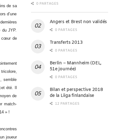
0 PARTAGES
oins de sa
lors d’une
Angers et Brest non validés
dernières
0 PARTAGES
re du JYP.
à cœur de
Transferts 2013
0 PARTAGES
Berlin – Mannheim (DEL,
jointement
51e journée)
tricolore,
0 PARTAGES
s, semble
et été. Il
Bilan et perspective 2018
de la Liiga finlandaise
 moyen de
12 PARTAGES
er match-
14 » !
encontres
 un joueur