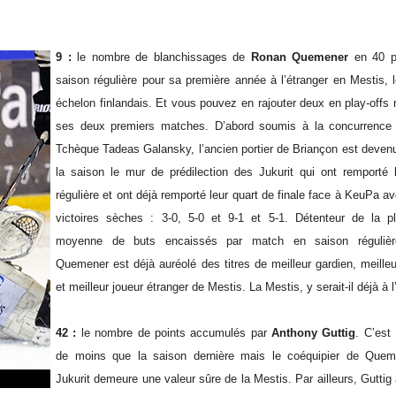
9 :
le nombre de blanchissages de
Ronan Quemener
en 40 pa
saison régulière pour sa première année à l’étranger en Mestis, 
échelon finlandais. Et vous pouvez en rajouter deux en play-offs 
ses deux premiers matches. D’abord soumis à la concurrence
Tchèque Tadeas Galansky, l’ancien portier de Briançon est devenu
la saison le mur de prédilection des Jukurit qui ont remporté 
régulière et ont déjà remporté leur quart de finale face à KeuPa a
victoires sèches : 3-0, 5-0 et 9-1 et 5-1. Détenteur de la pl
moyenne de buts encaissés par match en saison régulière
Quemener est déjà auréolé des titres de meilleur gardien, meille
et meilleur joueur étranger de Mestis. La Mestis, y serait-il déjà à l’
42 :
le nombre de points accumulés par
Anthony Guttig
. C’est
de moins que la saison dernière mais le coéquipier de Que
Jukurit demeure une valeur sûre de la Mestis. Par ailleurs, Gutti