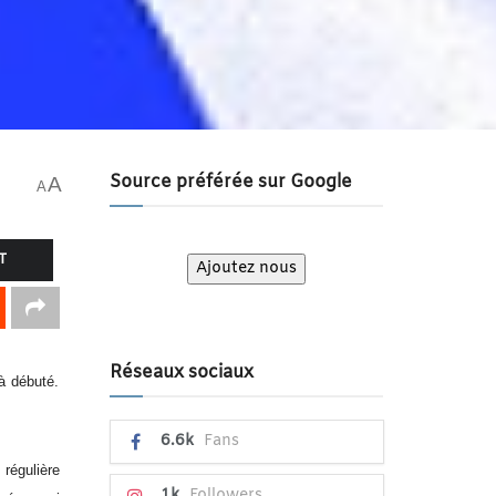
Source préférée sur Google
A
A
T
Ajoutez nous
Réseaux sociaux
jà débuté.
6.6k
Fans
régulière
1k
Followers