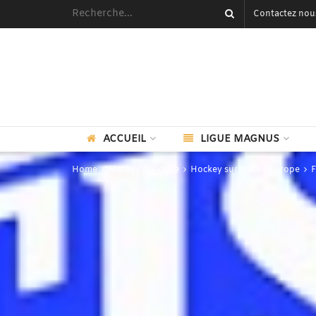
Contactez nou
ACCUEIL
LIGUE MAGNUS
Home
Hockey sur glace
Hockey sur glace - Europe
F