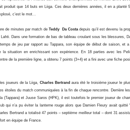
ait produit que 14 buts en Liiga. Ces deux dernières années, il en a planté 
plosé, c’est le mot…
re de minutes par match de
Teddy Da Costa
depuis qu’il est devenu la pro
 Lahti. Dans une formation de bas de tableau croulant sous les blessures, D
temps de jeu par rapport au Tappara, son équipe de début de saison, et a 
 la situation en enrichissant son expérience. En 18 parties avec les Pel
ntre de la première ligne, a obtenu 7 points (3+4) et a fini avec une fiche posi
es joueurs de la Liiga,
Charles Bertrand
aura été le troisième joueur le plus
s étoiles du match communiquées à la fin de chaque rencontre. Derrière les
a (Tappara) et Juuse Saros (HPK), il est toutefois le premier joueur de cha
lub qui n’a pu éviter la lanterne rouge alors que Damien Fleury avait quitt
rles Bertrand a totalisé 47 points – septième meilleur total – dont 31 assis
 fort en équipe de France.