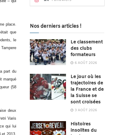
sée – qui
ème place.
Nos derniers articles !
était que
dents, le
Le classement
des clubs
, Tampere
formateurs
6 AOÛT 2026
a part du
Le jour où les
it marqué
trajectoires de
queur (58
la France et de
la Suisse se
sont croisées
3 AOÛT 2026
aise deux
tri Varis
Histoires
ce qui lui
insolites du
 et 2013,