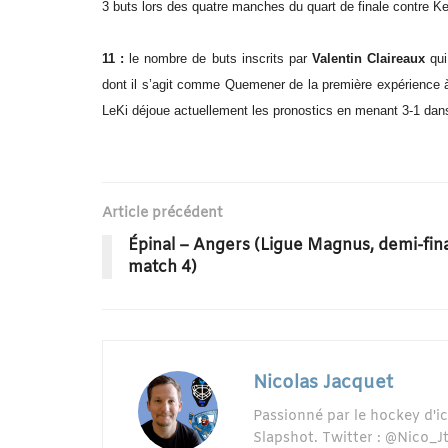
3 buts lors des quatre manches du quart de finale contre K
11 :
le nombre de buts inscrits par
Valentin Claireaux
qui
dont il s’agit comme Quemener de la première expérience à 
LeKi déjoue actuellement les pronostics en menant 3-1 dans
Article précédent
Épinal – Angers (Ligue Magnus, demi-fina
match 4)
Nicolas Jacquet
Passionné par le hockey d'i
Slapshot. Twitter : @Nico_J