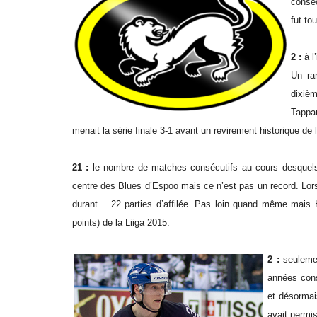
consé
fut to
2 :
à l
Un ra
dixièm
Tappa
menait la série finale 3-1 avant un revirement historique de 
21 :
le nombre de matches consécutifs au cours desque
centre des Blues d’Espoo mais ce n’est pas un record. Lor
durant… 22 parties d’affilée. Pas loin quand même mais H
points) de la Liiga 2015.
2 :
seulemen
années cons
et désorma
avait permi