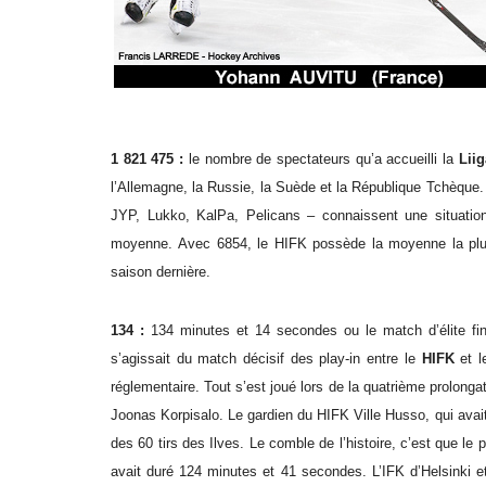
1 821 475 :
le nombre de spectateurs qu’a accueilli la
Liig
l’Allemagne, la Russie, la Suède et la République Tchèque.
JYP, Lukko, KalPa, Pelicans – connaissent une situation
moyenne.
Avec 6854, le HIFK possède la moyenne la plus
saison dernière.
134 :
134 minutes et 14 secondes ou le match d’élite finl
s’agissait du match décisif des play-in entre le
HIFK
et 
réglementaire. Tout s’est joué lors de la quatrième prolonga
Joonas Korpisalo. Le gardien du HIFK Ville Husso, qui avai
des 60 tirs des Ilves. Le comble de l’histoire, c’est que le
avait duré 124 minutes et 41 secondes. L’IFK d’Helsinki e