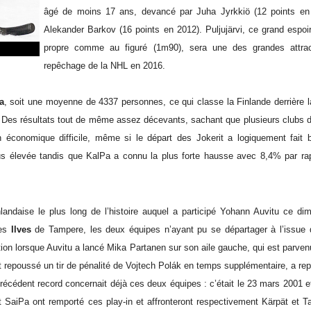
âgé de moins 17 ans, devancé par Juha Jyrkkiö (12 points en
Alekander Barkov (16 points en 2012). Puljujärvi, ce grand espoi
propre comme au figuré (1m90), sera une des grandes attra
repêchage de la NHL en 2016.
a
, soit une moyenne de 4337 personnes, ce qui classe la Finlande derrière l
 Des résultats tout de même assez décevants, sachant que plusieurs clubs de
 économique difficile, même si le départ des Jokerit a logiquement fait b
 élevée tandis que KalPa a connu la plus forte hausse avec 8,4% par rap
andaise le plus long de l’histoire auquel a participé Yohann Auvitu ce dim
les
Ilves
de Tampere, les deux équipes n’ayant pu se départager à l’issue
tion lorsque Auvitu a lancé Mika Partanen sur son aile gauche, qui est parven
t repoussé un tir de pénalité de Vojtech Polák en temps supplémentaire, a r
 précédent record concernait déjà ces deux équipes : c’était le 23 mars 2001 et
t SaiPa ont remporté ces play-in et affronteront respectivement Kärpät et T