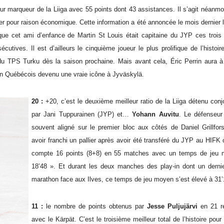
ur marqueur de la Liiga avec 55 points dont 43 assistances. Il s’agit néanm
er pour raison économique. Cette information a été annoncée le mois dernier 
que cet ami d’enfance de Martin St Louis était capitaine du JYP ces trois 
utives. Il est d’ailleurs le cinquième joueur le plus prolifique de l’histoi
s du TPS Turku dès la saison prochaine. Mais avant cela, Éric Perrin aura 
d’un Québécois devenu une vraie icône à Jyväskylä.
20 :
+20, c’est le deuxième meilleur ratio de la Liiga détenu con
par Jani Tuppurainen (JYP) et…
Yohann Auvitu
. Le défenseur 
souvent aligné sur le premier bloc aux côtés de Daniel Grillfor
avoir franchi un pallier après avoir été transféré du JYP au HIFK c
compte 16 points (8+8) en 55 matches avec un temps de jeu
18’48 ». Et durant les deux manches des play-in dont un derni
marathon face aux Ilves, ce temps de jeu moyen s’est élevé à 31’
11 :
le nombre de points obtenus par
Jesse Puljujärvi
en 21 r
avec le Kärpät. C’est le troisième meilleur total de l’histoire pour