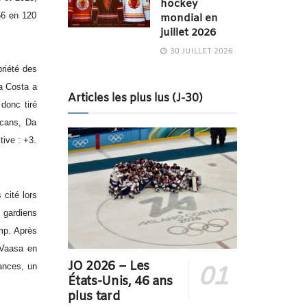
hockey
56 en 120
mondial en
juillet 2026
30 JUILLET 2026
priété des
a Costa a
Articles les plus lus (J-30)
donc tiré
icans, Da
tive : +3.
 cité lors
 gardiens
mp. Après
é Vaasa en
JO 2026 – Les
tances, un
États-Unis, 46 ans
plus tard