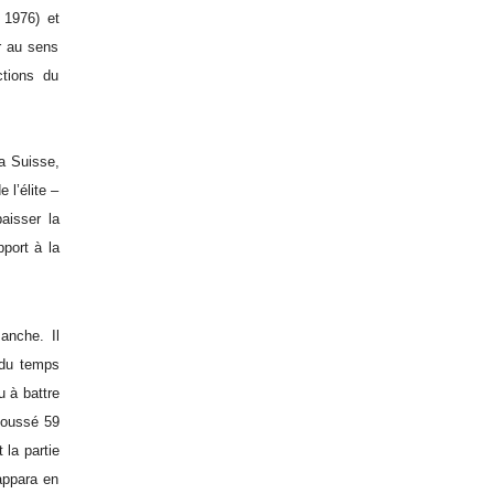
 1976) et
r au sens
ctions du
a Suisse,
 l’élite –
aisser la
port à la
anche. Il
 du temps
u à battre
epoussé 59
 la partie
appara en