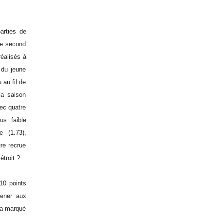
rties de
le second
réalisés à
 du jeune
 au fil de
la saison
vec quatre
us faible
 (1.73),
ure recrue
étroit ?
 10 points
mener aux
g a marqué