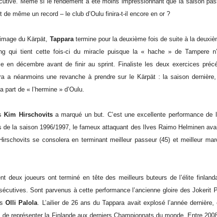
cutive. Même si le rendement a été moins impressionnant que la saison pas
ut de même un record – le club d’Oulu finira-t-il encore en or ?
’image du Kärpät,
Tappara
termine pour la deuxième fois de suite à la deuxi
ng qui tient cette fois-ci du miracle puisque la « hache » de Tampere n’
e en décembre avant de finir au sprint. Finaliste les deux exercices précé
ra a néanmoins une revanche à prendre sur le Kärpät : la saison dernière
la part de « l’hermine » d’Oulu.
ls
Kim Hirschovits
a marqué un but. C’est une excellente performance de l
s de la saison 1996/1997, le fameux attaquant des Ilves Raimo Helminen ava
irschovits se consolera en terminant meilleur passeur (45) et meilleur mar
t deux joueurs ont terminé en tête des meilleurs buteurs de l’élite finland
écutives. Sont parvenus à cette performance l’ancienne gloire des Jokerit Pe
is
Olli Palola
. L’ailier de 26 ans du Tappara avait explosé l’année dernière, 
s de représenter la Finlande aux derniers Championnats du monde. Entre 2008