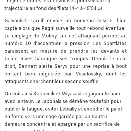
l’objet de toutes les convoitises poursuivant sa
trajectoire au fond des filets (4-4 à 45’51 »).
Galvanisé, Tardif envoie un nouveau missile, bien
capté alors que Pagni surveille tout rebond éventuel.
Le cinglage de Molmy sur cet attaquant permet au
numéro 10 d’accentuer la pression. Les Spartiates
paraissent en mesure de prendre les devants et
Julien Rives harangue ses troupes. Depuis le coin
droit, Bennett alerte Seryy pour une reprise à bout
portant bien négociée par Veselovsky, dont les
attaquants cherchent leur second souffle.
On voit ainsi Kubovcik et Miyazaki regagner le banc
avec lenteur. Le Japonais se démène toutefois pour
oublier la fatigue, éviter Lebailly et expédier le palet
en force vers une cage gardée par un Bautru
demeuré concentré et épargné par un sacrifice de