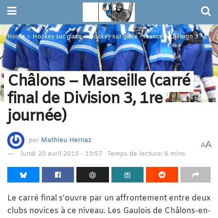
Home
Hockey sur glace
Hockey sur glace - France
Division 3
Châlons – Marseille (carré
final de Division 3, 1re
journée)
par
Mathieu Hernaz
A
A
lundi 20 avril 2015 - 19:57
Temps de lecture: 6 mins
Le carré final s’ouvre par un affrontement entre deux
clubs novices à ce niveau. Les Gaulois de Châlons-en-