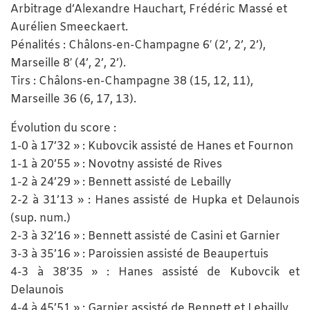
Arbitrage d’Alexandre Hauchart, Frédéric Massé et
Aurélien Smeeckaert.
Pénalités : Châlons-en-Champagne 6′ (2’, 2’, 2’),
Marseille 8′ (4’, 2’, 2’).
Tirs : Châlons-en-Champagne 38 (15, 12, 11),
Marseille 36 (6, 17, 13).
Évolution du score :
1-0 à 17’32 » : Kubovcik assisté de Hanes et Fournon
1-1 à 20’55 » : Novotny assisté de Rives
1-2 à 24’29 » : Bennett assisté de Lebailly
2-2 à 31’13 » : Hanes assisté de Hupka et Delaunois
(sup. num.)
2-3 à 32’16 » : Bennett assisté de Casini et Garnier
3-3 à 35’16 » : Paroissien assisté de Beaupertuis
4-3 à 38’35 » : Hanes assisté de Kubovcik et
Delaunois
4-4 à 45’51 » : Garnier assisté de Bennett et Lebailly