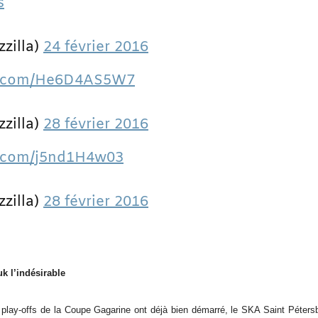
s
zilla)
24 février 2016
er.com/He6D4AS5W7
zilla)
28 février 2016
er.com/j5nd1H4w03
zilla)
28 février 2016
k l’indésirable
 play-offs de la Coupe Gagarine ont déjà bien démarré, le SKA Saint Pétersb