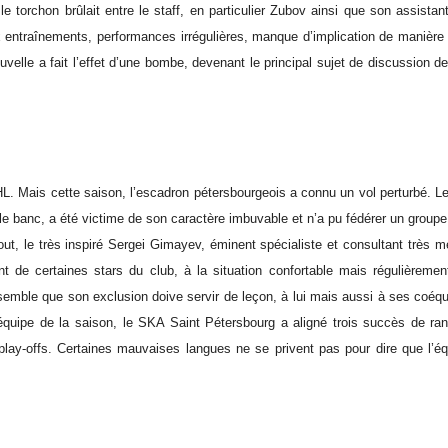
e torchon brûlait entre le staff, en particulier Zubov ainsi que son assistan
x entraînements, performances irrégulières, manque d’implication de manière 
uvelle a fait l’effet d’une bombe, devenant le principal sujet de discussion 
L. Mais cette saison, l’escadron pétersbourgeois a connu un vol perturbé. Le
 banc, a été victime de son caractère imbuvable et n’a pu fédérer un groupe
out, le très inspiré Sergei Gimayev, éminent spécialiste et consultant très m
t de certaines stars du club, à la situation confortable mais régulièremen
semble que son exclusion doive servir de leçon, à lui mais aussi à ses coéqu
 équipe de la saison, le SKA Saint Pétersbourg a aligné trois succès de ra
lay-offs. Certaines mauvaises langues ne se privent pas pour dire que l’éq