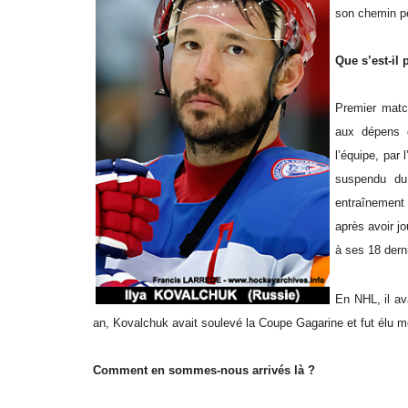
son chemin pe
Que s’est-il 
Premier match
aux dépens d
l’équipe, par
suspendu du 
entraînement 
après avoir j
à ses 18 dern
En NHL, il av
an, Kovalchuk avait soulevé la Coupe Gagarine et fut élu me
Comment en sommes-nous arrivés là ?