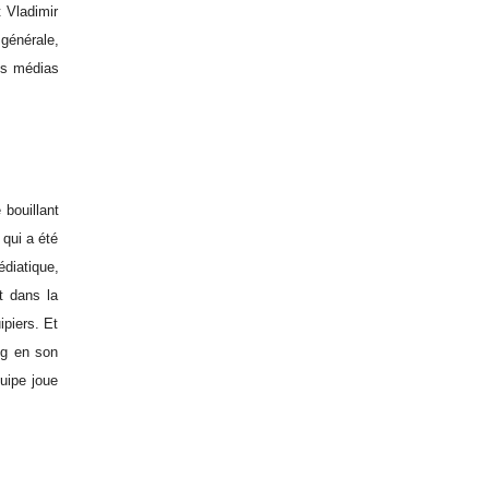
t Vladimir
générale,
des médias
 bouillant
 qui a été
édiatique,
t dans la
ipiers. Et
ng en son
uipe joue