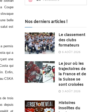
 le Slovan
 la Coupe
 slovaque
 une belle
Nos derniers articles !
salut est
Le classement
des clubs
formateurs
 a permis
6 AOÛT 2026
osta qui a
rçant une
Le jour où les
Costa qui
trajectoires de
in. Enfin,
la France et de
t au CSKA
la Suisse se
sont croisées
3 AOÛT 2026
s de trois
Histoires
us depuis
insolites du
pétit, et