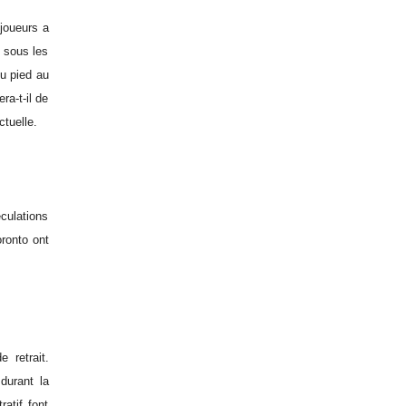
 joueurs a
r sous les
u pied au
a-t-il de
ctuelle.
culations
ronto ont
 retrait.
durant la
atif font