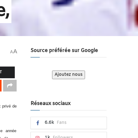
e,
Source préférée sur Google
A
A
T
Ajoutez nous
Réseaux sociaux
 privé de
6.6k
Fans
me année
1k
Followers