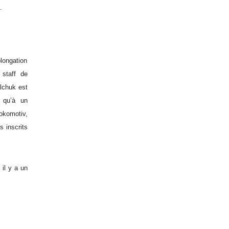
.
longation
 staff de
alchuk est
t qu’à un
okomotiv,
s inscrits
 il y a un