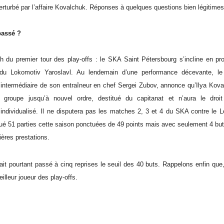
rturbé par l’affaire Kovalchuk. Réponses à quelques questions bien légitimes
passé ?
 du premier tour des play-offs : le SKA Saint Pétersbourg s’incline en pro
u Lokomotiv Yaroslavl. Au lendemain d’une performance décevante, le
 l’intermédiaire de son entraîneur en chef Sergei Zubov, annonce qu’Ilya Kov
groupe jusqu’à nouvel ordre, destitué du capitanat et n’aura le droi
individualisé. Il ne disputera pas les matches 2, 3 et 4 du SKA contre le L
oué 51 parties cette saison ponctuées de 49 points mais avec seulement 4 but
ières prestations.
ait pourtant passé à cinq reprises le seuil des 40 buts. Rappelons enfin que,
illeur joueur des play-offs.