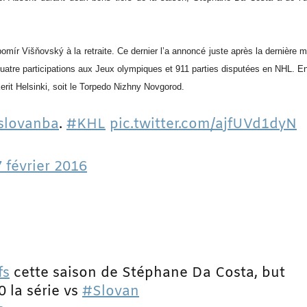
mír Višňovský à la retraite. Ce dernier l’a annoncé juste après la dernière
quatre participations aux Jeux olympiques et 911 parties disputées en NHL. E
erit Helsinki, soit le Torpedo Nizhny Novgorod.
slovanba
.
#KHL
pic.twitter.com/ajfUVd1dyN
 février 2016
fs
cette saison de Stéphane Da Costa, but
 la série vs
#Slovan