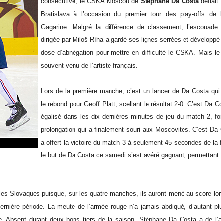
consécutive, le CSKA Moscou de
Stéphane Da Costa
défiait
Bratislava à l’occasion du premier tour des play-offs de
Gagarine. Malgré la différence de classement, l’escouade
dirigée par Miloš Ríha a gardé ses lignes serrées et développé
dose d’abnégation pour mettre en difficulté le CSKA. Mais le 
souvent venu de l’artiste français.
Lors de la première manche, c’est un lancer de Da Costa qui
le rebond pour Geoff Platt, scellant le résultat 2-0. C’est Da C
égalisé dans les dix dernières minutes de jeu du match 2, fo
prolongation qui a finalement souri aux Moscovites. C’est Da 
a offert la victoire du match 3 à seulement 45 secondes de la f
le but de Da Costa ce samedi s’est avéré gagnant, permettan
r les Slovaques puisque, sur les quatre manches, ils auront mené au score lor
ernière période. La meute de l’armée rouge n’a jamais abdiqué, d’autant pl
. Absent durant deux bons tiers de la saison, Stéphane Da Costa a de l’ap