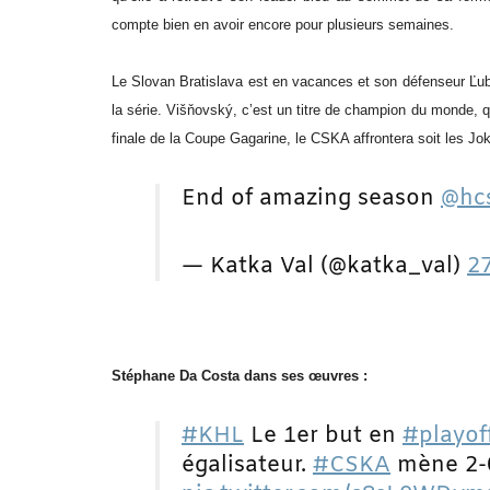
compte bien en avoir encore pour plusieurs semaines.
Le Slovan Bratislava est en vacances et son défenseur Ľubo
la série. Višňovský, c’est un titre de champion du monde, 
finale de la Coupe Gagarine, le CSKA affrontera soit les Jok
End of amazing season
@hc
— Katka Val (@katka_val)
27
Stéphane Da Costa dans ses
œuvre
s :
#KHL
Le 1er but en
#playof
égalisateur.
#CSKA
mène 2-0