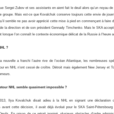
e Sergei Zubov et ses assistants en aient fait le deuil alors qu’un noyau de
r le groupe. Mais est-ce que Kovalchuk conserve toujours cette envie de joue
’il semble ne pas avoir apprécié cette mise à pied en commençant à faire d
 de la direction et de son président Gennady Timchenko. Mais le SKA accepter
out lorsque l’on connaît le contexte économique délicat de la Russie à l’heure a
NHL ?
a nouvelle a franchi l’autre rive de l’océan Atlantique, les nombreuses spé
tour en NHL n’ont cessé de croître. Détroit mais également New Jersey et To
rumeurs.
retour NHL semble quasiment impossible ?
2013, Ilya Kovalchuk disait adieu à la NHL en signant une déclaration de
avant cette décision, il avait déjà évolué pour le SKA Saint-Pétersbourg 
ils. En raison de ce retrait inopiné, plusieurs obstacles d’ordre administr