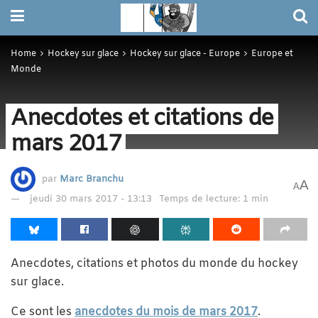
Home
Hockey sur glace
Hockey sur glace - Europe
Europe et
Monde
Anecdotes et citations de
mars 2017
par
Marc Branchu
A
A
jeudi 30 mars 2017 - 13:13
Temps de lecture: 1 min
Anecdotes, citations et photos du monde du hockey
sur glace.
Ce sont les
anecdotes du mois de mars 2017
.