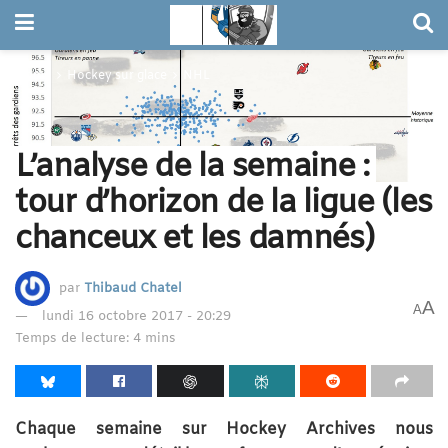
Home
Hockey sur glace
NHL
L’analyse de la semaine :
tour d’horizon de la ligue (les
chanceux et les damnés)
par
Thibaud Chatel
A
A
lundi 16 octobre 2017 - 20:29
Temps de lecture: 4 mins
Chaque semaine sur Hockey Archives nous