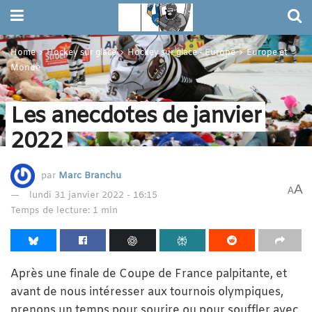
Home
Hockey sur glace
Hockey sur glace - Europe
Europe et
Monde
Les anecdotes de janvier
2022
par
Marc Branchu
A
A
lundi 31 janvier 2022 - 16:15
Temps de lecture: 1 min
Après une finale de Coupe de France palpitante, et
avant de nous intéresser aux tournois olympiques,
prenons un temps pour sourire ou pour souffler avec