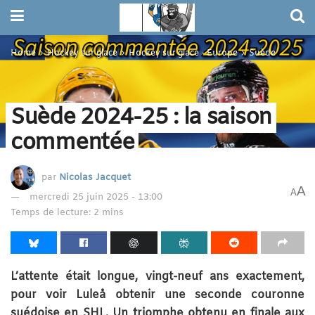
Home
Hockey sur glace
Hockey sur glace - Europe
Suède
Suède 2024-25 : la saison
commentée
par
Nicolas Jacquet
A
A
mercredi 25 juin 2025 - 13:00
Temps de lecture: 2 mins
L’attente était longue, vingt-neuf ans exactement,
pour voir Luleå obtenir une seconde couronne
suédoise en SHL. Un triomphe obtenu en finale aux